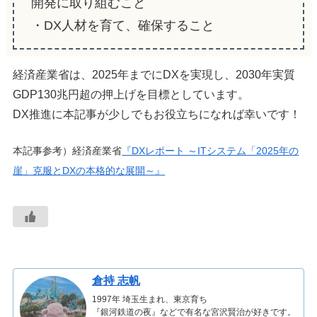
開発に取り組むこと
・DX人材を育て、確保すること
経済産業省は、2025年までにDXを実現し、2030年実質
GDP130兆円超の押上げを目標としています。
DX推進に本記事が少しでもお役立ちになれば幸いです！
本記事参考）経済産業省
『DXレポート ～ITシステム「2025年の
崖」克服とDXの本格的な展開～』
倉持 志帆
1997年 埼玉生まれ、東京育ち
『銀河鉄道の夜』などで有名な宮沢賢治が好きです。