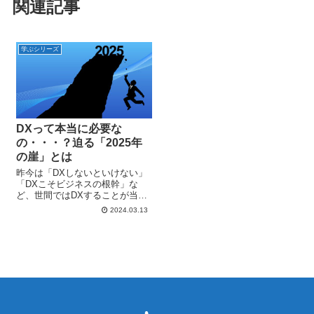
関連記事
学ぶシリーズ
DXって本当に必要な
の・・・？迫る「2025年
の崖」とは
昨今は「DXしないといけない」
「DXこそビジネスの根幹」な
ど、世間ではDXすることが当た
り前、してないなんてありえな
2024.03.13
い！という風潮ですよね。 です
が、そもそもDXって本当に必要
なことなのでしょうか？「DXし
なくても、業務は回ってるし」
「売上...