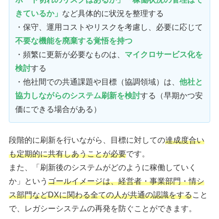
きているか」
など具体的に状況を整理する
・保守、運用コストやリスクを考慮し、必要に応じて
不要な機能を廃棄する覚悟を持つ
・頻繁に更新が必要なものは、
マイクロサービス化を
検討
する
・他社間での共通課題や目標（協調領域）は、
他社と
協力しながらのシステム刷新を検討
する（早期かつ安
価にできる場合がある）
段階的に刷新を行いながら、目標に対しての
達成度合い
も定期的に共有しあうことが必要
です。
また、「刷新後のシステムがどのように稼働していく
か」という
ゴールイメージは、経営者・事業部門・情シ
ス部門などDXに関わる全ての人が共通の認識をする
こと
で、レガシーシステムの再発を防ぐことができます。