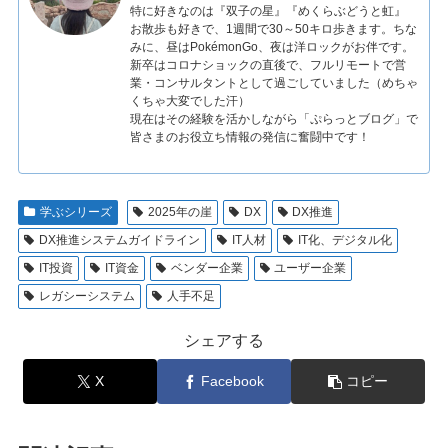
特に好きなのは『双子の星』『めくらぶどうと虹』
お散歩も好きで、1週間で30～50キロ歩きます。ちな
みに、昼はPokémonGo、夜は洋ロックがお伴です。
新卒はコロナショックの直後で、フルリモートで営
業・コンサルタントとして過ごしていました（めちゃ
くちゃ大変でした汗）
現在はその経験を活かしながら「ぷらっとブログ」で
皆さまのお役立ち情報の発信に奮闘中です！
学ぶシリーズ
2025年の崖
DX
DX推進
DX推進システムガイドライン
IT人材
IT化、デジタル化
IT投資
IT資金
ベンダー企業
ユーザー企業
レガシーシステム
人手不足
シェアする
X
Facebook
コピー