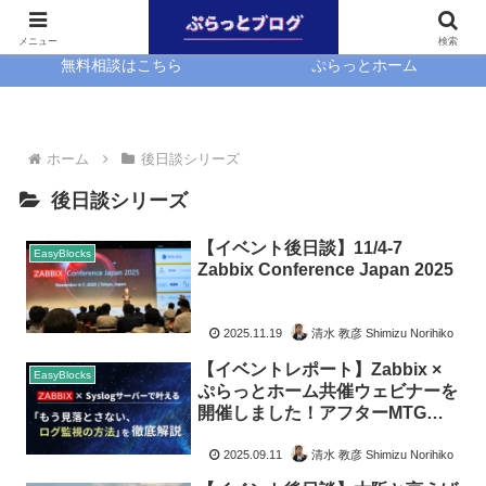
ホーム
EasyBlocks
メニュー
検索
無料相談はこちら
ぷらっとホーム
ホーム
後日談シリーズ
後日談シリーズ
【イベント後日談】11/4-7
EasyBlocks
Zabbix Conference Japan 2025
2025.11.19
清水 教彦 Shimizu Norihiko
【イベントレポート】Zabbix ×
EasyBlocks
ぷらっとホーム共催ウェビナーを
開催しました！アフターMTGも
実施中！
2025.09.11
清水 教彦 Shimizu Norihiko