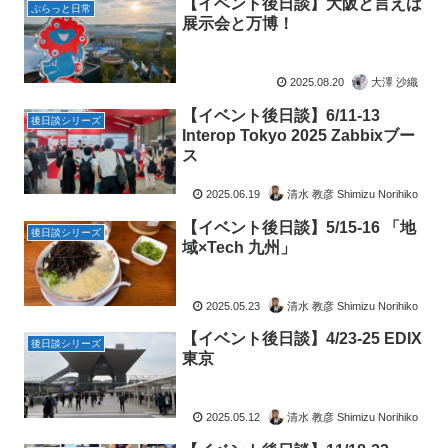
【イベント後日談】大阪と言えば
ぷらっと日常
展示会と万博！
2025.08.20
大澤 沙織
【イベント後日談】6/11-13
後日談シリーズ
Interop Tokyo 2025 Zabbixブー
ス
2025.06.19
清水 教彦 Shimizu Norihiko
【イベント後日談】5/15-16 「地
後日談シリーズ
域×Tech 九州」
2025.05.23
清水 教彦 Shimizu Norihiko
【イベント後日談】4/23-25 EDIX
後日談シリーズ
東京
2025.05.12
清水 教彦 Shimizu Norihiko