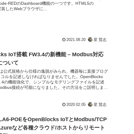
de-REDのDashboard機能の一つです。HTML5の
実装したWebブラウザに...
2021.08.20
星 賢志
cks IoT搭載 FW3.4の新機能 – Modbus対応
について
機器は公式規格から仕様の逸脱がみられ、機器毎に直接プログ
コルを記述しなければなりませんでした。OpenBlocks
FW3.4の機能強化で、シンプルなモデリングファイルを記述
odbus接続が可能になりました。その方法をご説明しま
2020.02.05
星 賢志
 LA6-POEをOpenBlocks IoTとModbus/TCP
zureなど各種クラウド/ホストからリモート