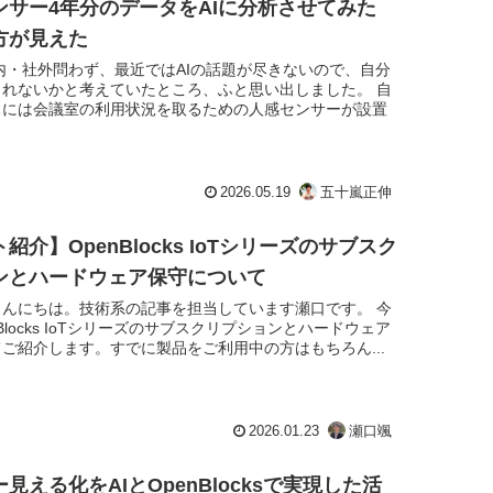
ンサー4年分のデータをAIに分析させてみた
方が見えた
内・社外問わず、最近ではAIの話題が尽きないので、自分
られないかと考えていたところ、ふと思い出しました。 自
スには会議室の利用状況を取るための人感センサーが設置
2026.05.19
五十嵐正伸
紹介】OpenBlocks IoTシリーズのサブスク
ンとハードウェア保守について
こんにちは。技術系の記事を担当しています瀬口です。 今
Blocks IoTシリーズのサブスクリプションとハードウェア
ご紹介します。すでに製品をご利用中の方はもちろん...
2026.01.23
瀬口颯
見える化をAIとOpenBlocksで実現した活