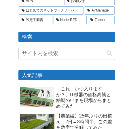
VPN
お知らせ
はじめてのネットワークサーバー
AirManage
設定手順書
Node-RED
Zabbix
検索
人気記事
「これ、いつ入ります
か？」IT機器の価格高騰と
納期のいまを現場からまと
めてみた
【農業編】25年ぶりの田植
え、2日→3時間半。この差
を数字で分解してみた