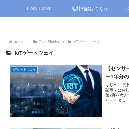
EasyBlocks
無料相談はこちら
ぷ
ホーム
OpenBlocks
IoTゲートウェイ
IoTゲートウェイ
【センサー
IoTゲートウェイ
ー1年分
はじめに 先
記事を公開
第2弾を考え
たデータ...