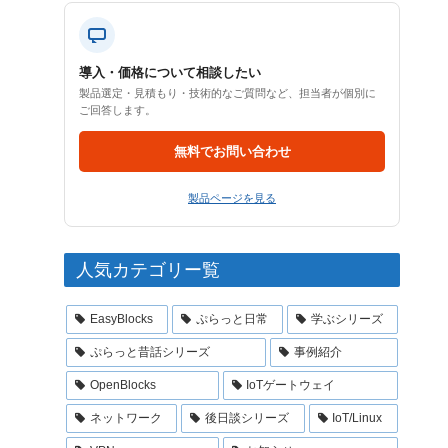
導入・価格について相談したい
製品選定・見積もり・技術的なご質問など、担当者が個別に
ご回答します。
無料でお問い合わせ
製品ページを見る
人気カテゴリー覧
EasyBlocks
ぷらっと日常
学ぶシリーズ
ぷらっと昔話シリーズ
事例紹介
OpenBlocks
IoTゲートウェイ
ネットワーク
後日談シリーズ
IoT/Linux