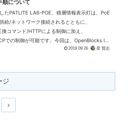
手順について
したPATLITE LA6-POE、積層情報表示灯は、PoE
供給/ネットワーク接続されるとともに、
N互換コマンド/HTTPによる制御に加え、
TCPでの制御が可能です。今回は、OpenBlocks IoT
2019.09.26
星 賢志
準ファームウェア3.3.2よりmodbus client接続
mqttおよびazure IoT Hub経由でのJSONメッセ
リモート制御の方法について説明します。
ージ
次
へ