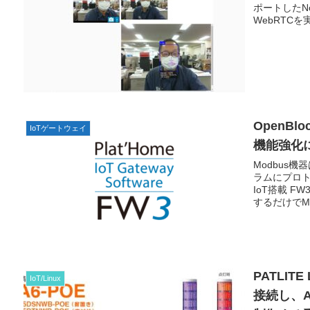
ポートしたNo
WebRTCを
OpenBlo
IoTゲートウェイ
機能強化
Modbus
ラムにプロト
IoT搭載 
するだけでM
す。
PATLITE
IoT/Linux
接続し、A