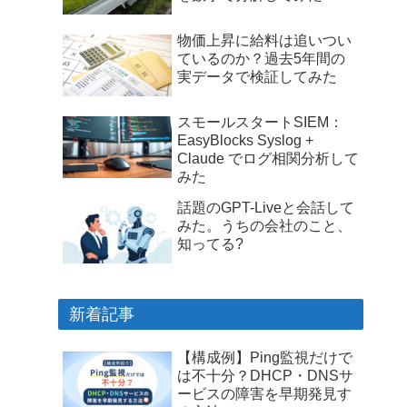
物価上昇に給料は追いつい
ているのか？過去5年間の
実データで検証してみた
スモールスタートSIEM：
EasyBlocks Syslog +
Claude でログ相関分析して
みた
話題のGPT-Liveと会話して
みた。うちの会社のこと、
知ってる?
新着記事
【構成例】Ping監視だけで
は不十分？DHCP・DNSサ
ービスの障害を早期発見す