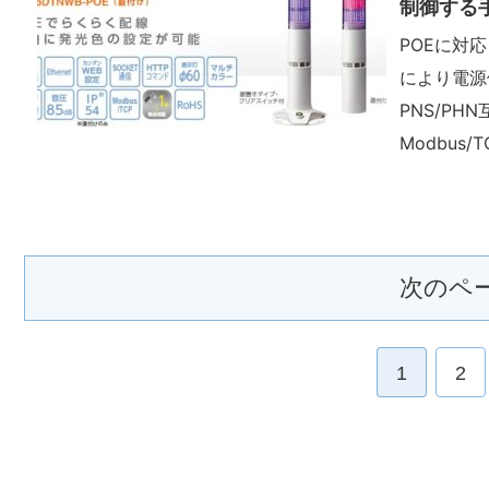
制御する
POEに対応
により電源
PNS/PH
Modbus/
シリーズの標
設定を行い、
ージによる
次のペ
1
2