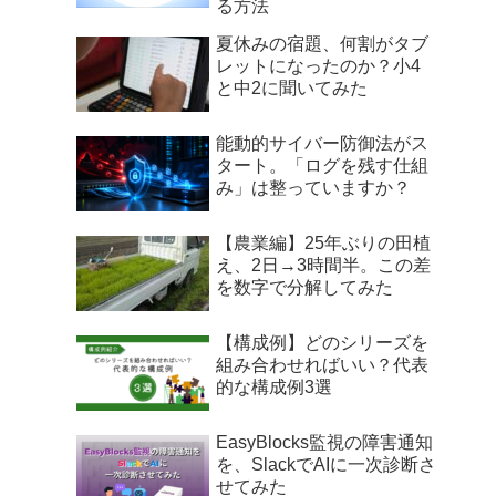
る方法
夏休みの宿題、何割がタブ
レットになったのか？小4
と中2に聞いてみた
能動的サイバー防御法がス
タート。「ログを残す仕組
み」は整っていますか？
【農業編】25年ぶりの田植
え、2日→3時間半。この差
を数字で分解してみた
【構成例】どのシリーズを
組み合わせればいい？代表
的な構成例3選
EasyBlocks監視の障害通知
を、SlackでAIに一次診断さ
せてみた