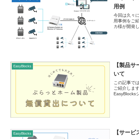
用例
今回は久々に、
用事例をご
カ様が開発し
【製品サ
EasyBlocks
いて
この記事で
ご紹介します。 
EasyBlo
【サービ
EasyBlocks