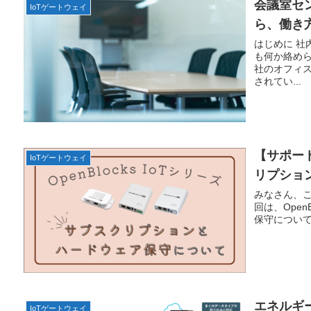
会議室セ
IoTゲートウェイ
ら、働き
はじめに 社
も何か絡め
社のオフィ
されてい...
【サポート
IoTゲートウェイ
リプショ
みなさん、
回は、Open
保守について
エネルギー
IoTゲートウェイ