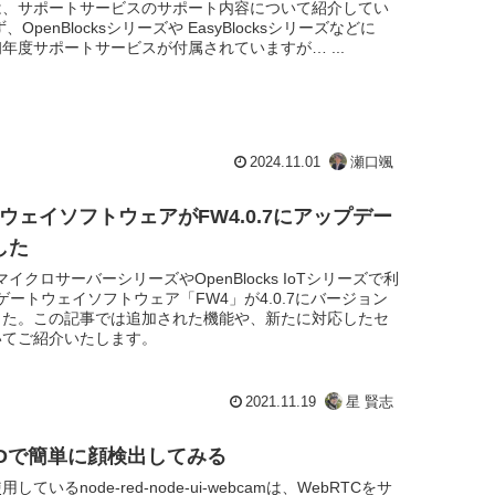
は、サポートサービスのサポート内容について紹介してい
、OpenBlocksシリーズや EasyBlocksシリーズなどに
年度サポートサービスが付属されていますが… ...
2024.11.01
瀬口颯
トウェイソフトウェアがFW4.0.7にアップデー
した
cksマイクロサーバーシリーズやOpenBlocks IoTシリーズで利
Tゲートウェイソフトウェア「FW4」が4.0.7にバージョン
した。この記事では追加された機能や、新たに対応したセ
いてご紹介いたします。
2021.11.19
星 賢志
REDで簡単に顔検出してみる
ているnode-red-node-ui-webcamは、WebRTCをサ