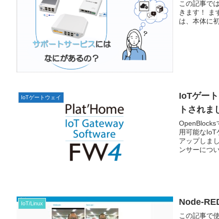
この記事で
きます！ まず
は、本体に初
IoTゲー
IoTゲートウェイ
トされま
OpenBlo
用可能なIo
アップしま
ンサーにつ
Node-
IoT/Linux
この記事で使用し