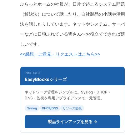
ぷらっとホームの社員が、日常で起こるシステム問題
（解決法）について話したり、自社製品の小話や活用
法を話したりしています。ネットやシステム、サーバ
ーなどに日頃ふれている皆さんへお役立てできれば嬉
しいです。
<<感想・ご意見・リクエストはこちら>>
PRODUCT
EasyBlocksシリーズ
ネットワーク管理をシンプルに。Syslog・DHCP・
DNS・監視を専用アプライアンスで一元管理。
Syslog
DHCP/DNS
リソース監視
製品ラインアップを見る →