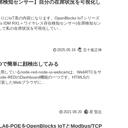
×在席検知センサー】自分の在席状況を可視化し
にIoT系の内容になります。OpenBlocks IoTシリーズ
ocks IDM RX1＋ワイヤレス存在検知センサー(在席検知セン
して私の在席状況を可視化してい...
2025.05.19
五十嵐正伸
REDで簡単に顔検出してみる
ているnode-red-node-ui-webcamは、WebRTCをサ
de-REDのDashboard機能の一つです。HTML5の
実装したWebブラウザに...
2021.08.20
星 賢志
 LA6-POEをOpenBlocks IoTとModbus/TCP