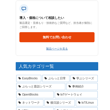
導入・価格について相談したい
製品選定・見積もり・技術的なご質問など、担当者が個別に
ご回答します。
無料でお問い合わせ
製品ページを見る
人気カテゴリー覧
EasyBlocks
ぷらっと日常
学ぶシリーズ
ぷらっと昔話シリーズ
事例紹介
OpenBlocks
IoTゲートウェイ
ネットワーク
後日談シリーズ
IoT/Linux