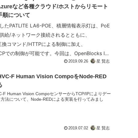
zureなど各種クラウド/ホストからリモート
手順について
したPATLITE LA6-POE、積層情報表示灯は、PoE
供給/ネットワーク接続されるとともに、
N互換コマンド/HTTPによる制御に加え、
TCPでの制御が可能です。今回は、OpenBlocks IoT
2019.09.26
星 賢志
準ファームウェア3.3.2よりmodbus client接続
mqttおよびazure IoT Hub経由でのJSONメッセ
VC-F Human Vision CompoをNode-RED
リモート制御の方法について説明します。
る
C-F Human Vision CompoセンサーからTCP/IPによりデー
方法について、Node-REDによる実装を行ってみまし
2019.07.02
星 賢志