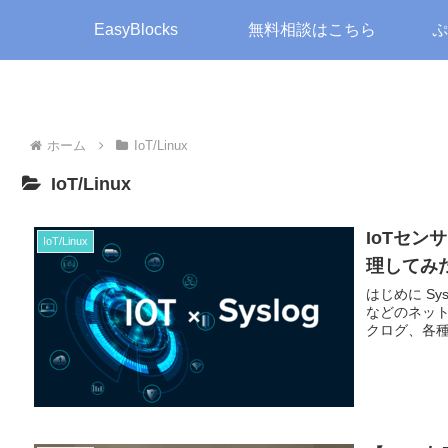
EasyBlocks
無料相談はこちら
ぷ
ホーム
IoT/Linux
IoT/Linux
IoTセンサ
IoT/Linux
理してみ
はじめに S
などのネッ
クログ、各種