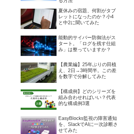
る方法
夏休みの宿題、何割がタブ
レットになったのか？小4
と中2に聞いてみた
能動的サイバー防御法がス
タート。「ログを残す仕組
み」は整っていますか？
【農業編】25年ぶりの田植
え、2日→3時間半。この差
を数字で分解してみた
【構成例】どのシリーズを
組み合わせればいい？代表
的な構成例3選
EasyBlocks監視の障害通知
を、SlackでAIに一次診断さ
せてみた