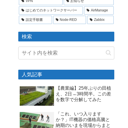
VPN
お知らせ
はじめてのネットワークサーバー
AirManage
設定手順書
Node-RED
Zabbix
検索
人気記事
【農業編】25年ぶりの田植
え、2日→3時間半。この差
を数字で分解してみた
「これ、いつ入ります
か？」IT機器の価格高騰と
納期のいまを現場からまと