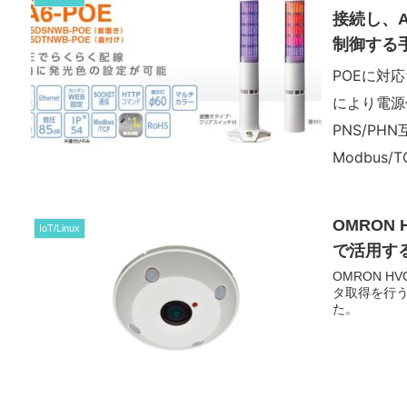
接続し、A
制御する
POEに対応
により電源
PNS/PH
Modbus/
シリーズの標
設定を行い、
OMRON H
IoT/Linux
ージによる
で活用す
OMRON HV
タ取得を行う
た。