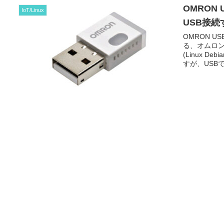
OMRON 
IoT/Linux
USB接続する
OMRON U
る、オムロン環
(
Linux Debia
すが、USB
取得するため
た。