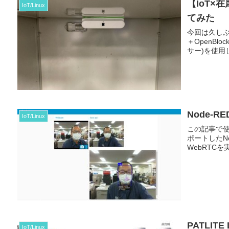
【IoT
IoT/Linux
てみた
今回は久しぶり
＋OpenBl
サー)を使用
Node-
IoT/Linux
この記事で使用し
ポートしたNo
WebRTCを
PATLITE
IoT/Linux