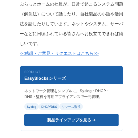
ぷらっとホームの社員が、日常で起こるシステム問題
（解決法）について話したり、自社製品の小話や活用
法を話したりしています。ネットやシステム、サーバ
ーなどに日頃ふれている皆さんへお役立てできれば嬉
しいです。
<<感想・ご意見・リクエストはこちら>>
PRODUCT
EasyBlocksシリーズ
ネットワーク管理をシンプルに。Syslog・DHCP・
DNS・監視を専用アプライアンスで一元管理。
Syslog
DHCP/DNS
リソース監視
製品ラインアップを見る →