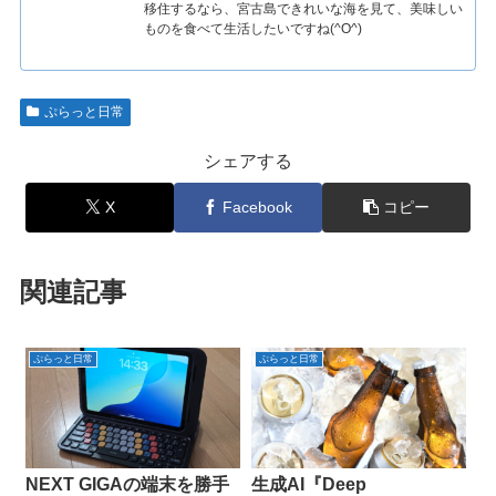
移住するなら、宮古島できれいな海を見て、美味しい
ものを食べて生活したいですね(^O^)
ぷらっと日常
シェアする
X
Facebook
コピー
関連記事
ぷらっと日常
ぷらっと日常
NEXT GIGAの端末を勝手
生成AI『Deep