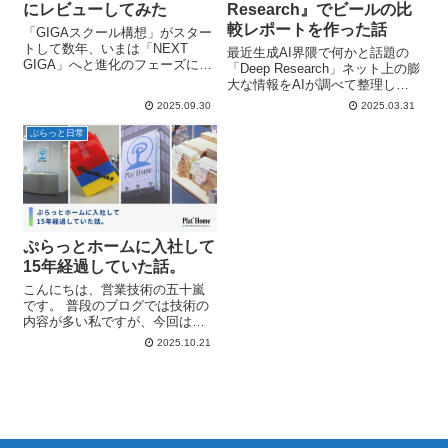
にレビューしてみた
Research』でビールの比
較レポートを作った話
「GIGAスクール構想」がスター
トして数年、いまは「NEXT
最近生成AI界隈で何かと話題の
GIGA」へと進化のフェーズに入
「Deep Research」ネット上の膨
っています。活用例の代表格
大な情報をAIが調べて整理し、
「デジタル教科書」も本格的に
比較レポートを作ってくれると
2025.09.30
2025.03.31
導入が進みそうなニュースが先
いうもので、いわば、製品調査
日出ていましたね。紙の教科書
や比較表づくりを高速でやって
ぷらっと日常
に加えて、端末上でコンテンツ
くれるヤツですが、ついに
を開くの...
ChatGPT Plus（月3...
ぷらっとホームに入社して
15年経過していた話。
こんにちは、営業技術の五十嵐
です。 普段のブログでは技術の
内容が多い私ですが、今回は自
分自身について少し書いてみよ
2025.10.21
うと思います。 というのも、気
づいたらぷらっとホームに入社
して15年が経っていました。せ
っかくの節目なので、ここで一
度「ぷらっ...