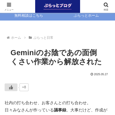
ホーム
EasyBlocks
メニュー
検索
無料相談はこちら
ぷらっとホーム
ホーム
ぷらっと日常
Geminiのお陰であの面倒
くさい作業から解放された
2025.05.27
+8
社内の打ち合わせ、お客さんとの打ち合わせ。
日々みなさんが作っている
議事録
。大事だけど、作成が