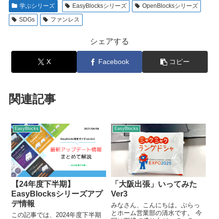
学ぶシリーズ
EasyBlocksシリーズ
OpenBlocksシリーズ
SDGs
ファンレス
シェアする
X
Facebook
コピー
関連記事
EasyBlocks
EasyBlocks
【24年度下半期】
「大阪出張」いってみた
EasyBlocksシリーズアプ
Ver3
デ情報
みなさん、こんにちは。ぷらっ
とホーム営業部の清水です。 今
この記事では、2024年度下半期