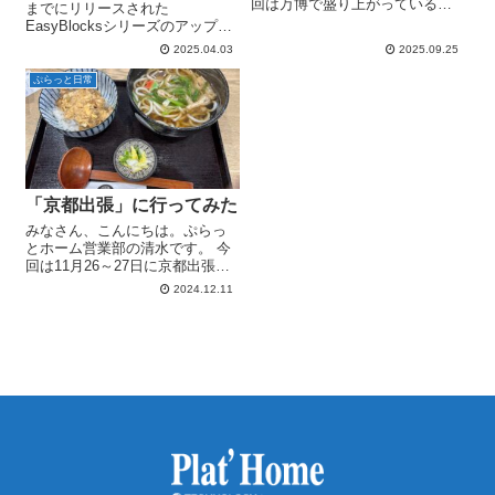
回は万博で盛り上がっている大
までにリリースされた
阪に出張した際の模様をレポー
EasyBlocksシリーズのアップデ
トしたいと思います。 初日は新
ート情報について紹介していき
2025.04.03
2025.09.25
大阪から心斎橋へ移動 万博の影
ます。 今週から2024年度が終わ
響で盛り上がる大阪駅 翌日の
り、2025年度が始まりますが、
ぷらっと日常
MTGの時間が早かったため、前
これまでEasyBlocksシリーズの
日に東京...
ソフトウェアアップ...
「京都出張」に行ってみた
みなさん、こんにちは。ぷらっ
とホーム営業部の清水です。 今
回は11月26～27日に京都出張に
行った際の模様をレポートして
2024.12.11
いきたいと思います。 はじめに
11月27日朝一からのMTGの予定
だったため、前日夕方に移動し
前泊することに。京都駅で、...