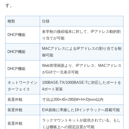
す。
種類
仕様
各学校の接続端末に対して、IPアドレス動的割
DHCP機能
り当てが可能
MACアドレスによるIPアドレスの割り当てを制
DHCP機能
御可能
Web管理画面より、IPアドレス、MACアドレス
DHCP機能
がGUIで一元表示可能
ネットワークイン
100BASE-TX/1000BASE-Tに対応したポートを
ターフェイス
4ポート実装
装置外観
寸法は200×45×280(W×H×D)mm以内
装置外観
EIA規格に準拠した19インチラックへ搭載可能
ラックマウントキットが提供されている。もし
装置外観
くは棚板上への固定設置が可能