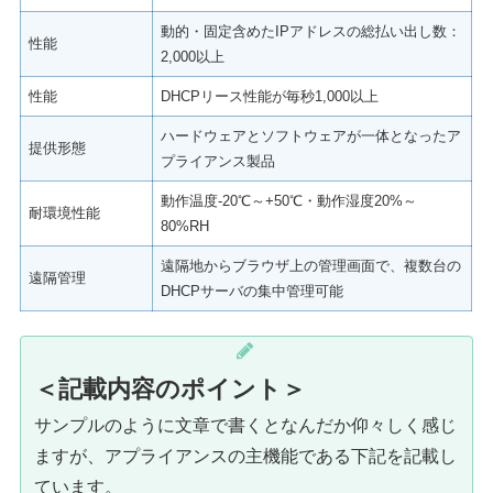
動的・固定含めたIPアドレスの総払い出し数：
性能
2,000以上
性能
DHCPリース性能が毎秒1,000以上
ハードウェアとソフトウェアが一体となったア
提供形態
プライアンス製品
動作温度-20℃～+50℃・動作湿度20%～
耐環境性能
80%RH
遠隔地からブラウザ上の管理画面で、複数台の
遠隔管理
DHCPサーバの集中管理可能
＜記載内容のポイント＞
サンプルのように文章で書くとなんだか仰々しく感じ
ますが、アプライアンスの主機能である下記を記載し
ています。