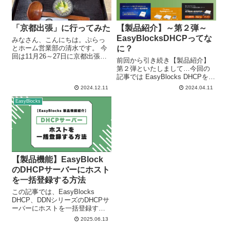
「京都出張」に行ってみた
【製品紹介】～第２弾～
EasyBlocksDHCPってな
みなさん、こんにちは。ぷらっ
とホーム営業部の清水です。 今
に？
回は11月26～27日に京都出張に
前回から引き続き【製品紹介】
行った際の模様をレポートして
第２弾といたしまして…今回の
いきたいと思います。 はじめに
記事では EasyBlocks DHCPをあ
11月27日朝一からのMTGの予定
まり知らないという方に向け
2024.12.11
2024.04.11
だったため、前日夕方に移動し
て、 EasyBlocksDHCPシリーズ
前泊することに。京都駅で、...
を私（瀬口）と倉持さんで紹介
EasyBlocks
していきます！ 倉持
EasyBlocks ...
【製品機能】EasyBlock
のDHCPサーバーにホスト
を一括登録する方法
この記事では、EasyBlocks
DHCP、DDNシリーズのDHCPサ
ーバーにホストを一括登録する
方法について紹介していきま
2025.06.13
す！ EasyBlocks DHCP、DDNシ