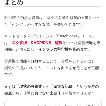
まとめ
2026年の巧妙な脅威は、ログの欠落や監視の不備といっ
た「インフラのわずかな隙」を突いてきます 。
ネットワークアプライアンス「EasyBlocksシリーズ」
は、
ログ管理
、
DHCP
/DNS
、
監視
といった基盤機能を専
用機へと切り出し、
インフラの堅牢性を高めます
。
専用機で機能を分離することで、管理をシンプルにし、
組織の回復力（レジリエンス）を向上させることが可能
です。
まずは
「現状の可視化」
と
「確実な記録」
という基本の
徹底から、攻撃に負けない土台作りを始めませんか？