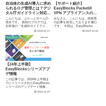
自治体の生成AI導入に求め
【サポート紹介】
られるログ管理とは？デジ
EasyBlocks PacketiX
タル庁ガイドライン対応の
VPN アプライアンスのサ
ポイント
ポートについて
こんにちは、ぷらっとホームの
みなさん、こんにちは。技術系
清水です。 前回のブログでは、
の記事を担当しております瀬口
文科省の「生成AIガイドライ
です。 今回は、EasyBlocks
ン」から読み解く教育インフラ
PacketiX VPN アプライアンスの
2026.02.17
2025.12.04
のあり方についてお話ししまし
サポート内容についてご紹介し
た。教育現場でのAI活用が進む
ます。本製品を日頃よりご利用
EasyBlocks
中、自治体行政全般においても
いただいている方や、導入をご
同様に具体的な指針が示され、
検討中の方にも、サポ...
生成AIの導...
【24年上半期】
EasyBlocksシリーズアプ
デ情報
この記事では、2024年上半期ま
でにリリースされたEasyBlocks
シリーズのアップデート情報に
ついて紹介していきます。 2024
2024.10.25
年度も半分過ぎた現在、
EasyBlocksシリーズは様々な機
能を持ったソフトウェアアップ
デートや多くの新製品...