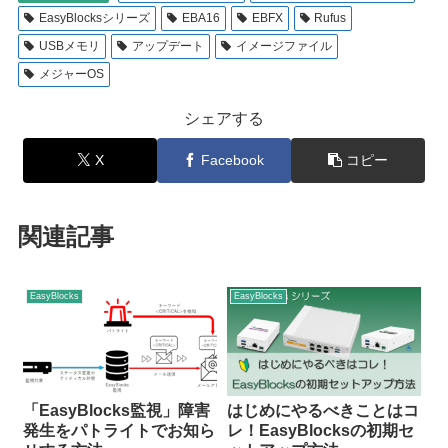
EasyBlocksシリーズ
EBA16
EBFX
Rufus
USBメモリ
アップデート
イメージファイル
メジャーOS
シェアする
X
Facebook
コピー
関連記事
EasyBlocks
EasyBlocks
「EasyBlocks監視」障害
はじめにやるべきことはコ
発生をパトライトでお知ら
レ！EasyBlocksの初期セ