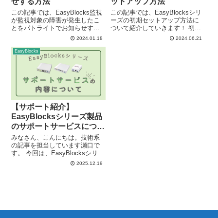
せする方法
ットアップ方法
この記事では、EasyBlocks監視
この記事では、EasyBlocksシリ
が監視対象の障害が発生したこ
ーズの初期セットアップ方法に
とをパトライトでお知らせする
ついて紹介していきます！ 初期
方法について紹介していきま
セットアップは、EasyBlocksで
2024.01.18
2024.06.21
す！ EasyBlocks監視をご利用し
始めに設定するWebUIのセット
ていただいている際に、 監視結
アップになります。これまで紹
EasyBlocks
果をパトライトでお知らせでき
介してきた便利機能の前提・基
るの？ パトライトを光...
盤となる設定でもあ...
【サポート紹介】
EasyBlocksシリーズ製品
のサポートサービスについ
て
みなさん、こんにちは。技術系
の記事を担当しています瀬口で
す。 今回は、EasyBlocksシリー
ズのサポートサービス内容につ
2025.12.19
いてご紹介します。すでに製品
をご利用中の方はもちろん、こ
れから導入をご検討されている
方にも、各シリーズ共通のサポ
ート...