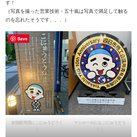
す！
（写真を撮った営業技術・五十嵐は写真で満足して触る
のを忘れたそうです、、、）
Save
自動販売機にこにゅうどうく
マンホールにもこにゅうどう
ん
くん