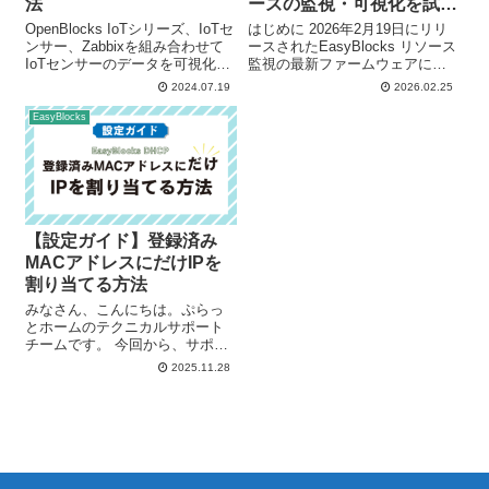
法
ーズの監視・可視化を試し
てみた
OpenBlocks IoTシリーズ、IoTセ
はじめに 2026年2月19日にリリ
ンサー、Zabbixを組み合わせて
ースされたEasyBlocks リソース
IoTセンサーのデータを可視化、
監視の最新ファームウェアにお
センサーデータの内容に閾値を
いて、新たにNEC UNIVERGE
2024.07.19
2026.02.25
設けた監視について実機を用い
IXシリーズに対応したことを発
て試しながら解説していきま
表しました。 本アップデートに
EasyBlocks
す。今回使用する装置は以下の
より、IXシリーズのCPU使用率
構成です。 ・Io...
および...
【設定ガイド】登録済み
MACアドレスにだけIPを
割り当てる方法
みなさん、こんにちは。ぷらっ
とホームのテクニカルサポート
チームです。 今回から、サポー
ト窓口に寄せられるご質問や実
2025.11.28
際の問い合わせで多かった内容
をもとに、設定ポイントや活用
のヒントをブログ形式でお届け
していくことになりました。 初
回となる今回...