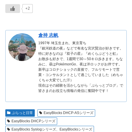
+2
倉持 志帆
1997年 埼玉生まれ、東京育ち
『銀河鉄道の夜』などで有名な宮沢賢治が好きです。
特に好きなのは『双子の星』『めくらぶどうと虹』
お散歩も好きで、1週間で30～50キロ歩きます。ちな
みに、昼はPokémonGo、夜は洋ロックがお伴です。
新卒はコロナショックの直後で、フルリモートで営
業・コンサルタントとして過ごしていました（めちゃ
くちゃ大変でした汗）
現在はその経験を活かしながら「ぷらっとブログ」で
皆さまのお役立ち情報の発信に奮闘中です！
ぷらっと日常
EasyBlocks DHCP-ASシリーズ
EasyBlocks DHCPシリーズ
EasyBlocks Syslogシリーズ、EasyBlocksシリーズ