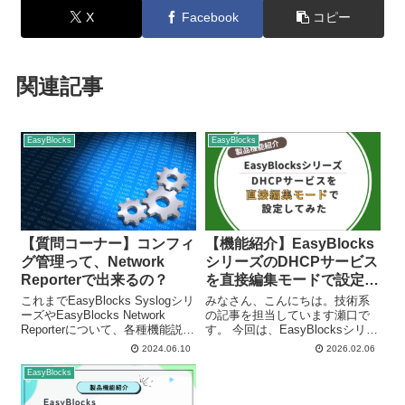
X
Facebook
コピー
関連記事
EasyBlocks
EasyBlocks
【質問コーナー】コンフィ
【機能紹介】EasyBlocks
グ管理って、Network
シリーズのDHCPサービス
Reporterで出来るの？
を直接編集モードで設定し
てみた
これまでEasyBlocks Syslogシリ
みなさん、こんにちは。技術系
ーズやEasyBlocks Network
の記事を担当しています瀬口で
Reporterについて、各種機能説明
す。 今回は、EasyBlocksシリー
や蓄積したログの活用方法など
ズのDHCPサーバーで設定ファイ
2024.06.10
2026.02.06
についての記事を掲載してきま
ルを編集可能にする「直接編集
した。 これらの製品は、Syslog
モード」を活用し、IPアドレス
EasyBlocks
サーバーという基本機...
やDHCPオプションを配布してみ
ましたので、その他機能...