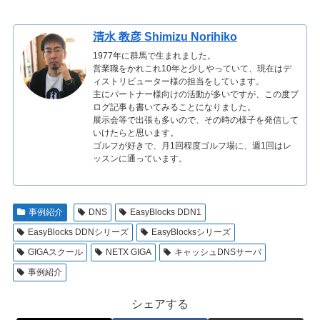
清水 教彦 Shimizu Norihiko
1977年に群馬で生まれました。
営業職をかれこれ10年と少しやっていて、現在はデ
ィストリビューター様の担当をしています。
主にパートナー様向けの活動が多いですが、この度ブ
ログ記事も書いてみることになりました。
展示会等で出張も多いので、その時の様子を発信して
いけたらと思います。
ゴルフが好きで、月1回程度ゴルフ場に、週1回はレ
ッスンに通っています。
事例紹介
DNS
EasyBlocks DDN1
EasyBlocks DDNシリーズ
EasyBlocksシリーズ
GIGAスクール
NETX GIGA
キャッシュDNSサーバ
事例紹介
シェアする