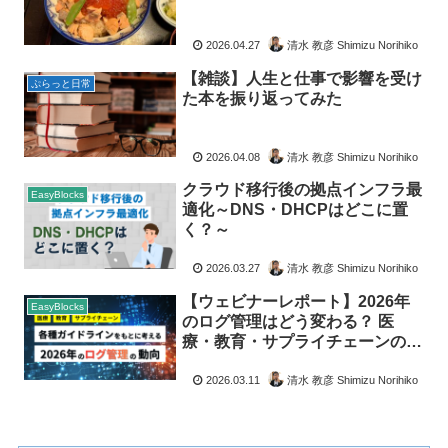
2026.04.27
清水 教彦 Shimizu Norihiko
【雑談】人生と仕事で影響を受け
ぷらっと日常
た本を振り返ってみた
2026.04.08
清水 教彦 Shimizu Norihiko
クラウド移行後の拠点インフラ最
EasyBlocks
適化～DNS・DHCPはどこに置
く？～
2026.03.27
清水 教彦 Shimizu Norihiko
【ウェビナーレポート】2026年
EasyBlocks
のログ管理はどう変わる？ 医
療・教育・サプライチェーンのガ
イドラインから読み解く最新動向
2026.03.11
清水 教彦 Shimizu Norihiko