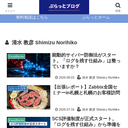
ホーム
EasyBlocks
メニュー
検索
無料相談はこちら
ぷらっとホーム
清水 教彦 Shimizu Norihiko
能動的サイバー防御法がスター
EasyBlocks
ト。「ログを残す仕組み」は整っ
ていますか？
2026.08.03
清水 教彦 Shimizu Norihiko
【出張レポート】Zabbix全国セ
ぷらっと日常
ミナーin札幌と札幌のお客様訪問
2026.07.16
清水 教彦 Shimizu Norihiko
SCS評価制度が正式スタート。
EasyBlocks
「ログを残す仕組み」から準備を