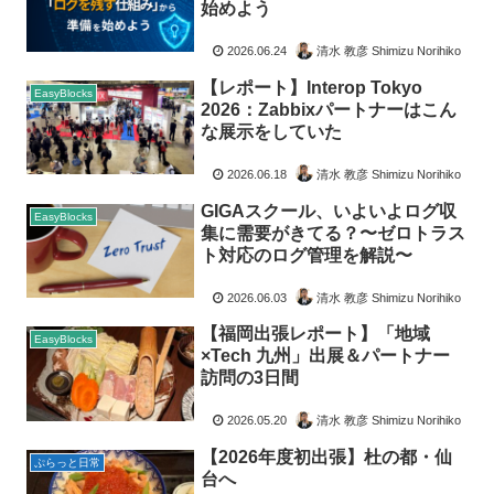
始めよう
2026.06.24
清水 教彦 Shimizu Norihiko
【レポート】Interop Tokyo
EasyBlocks
2026：Zabbixパートナーはこん
な展示をしていた
2026.06.18
清水 教彦 Shimizu Norihiko
GIGAスクール、いよいよログ収
EasyBlocks
集に需要がきてる？〜ゼロトラス
ト対応のログ管理を解説〜
2026.06.03
清水 教彦 Shimizu Norihiko
【福岡出張レポート】「地域
EasyBlocks
×Tech 九州」出展＆パートナー
訪問の3日間
2026.05.20
清水 教彦 Shimizu Norihiko
【2026年度初出張】杜の都・仙
ぷらっと日常
台へ