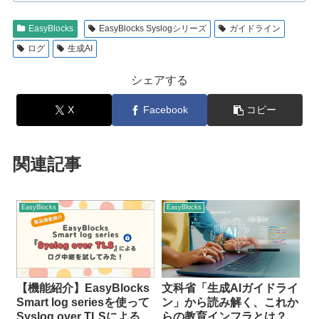
EasyBlocks
EasyBlocks Syslogシリーズ
ガイドライン
ログ
生成AI
シェアする
X
Facebook
コピー
関連記事
EasyBlocks
EasyBlocks
【機能紹介】EasyBlocks
文科省「生成AIガイドライ
Smart log seriesを使って
ン」から読み解く、これか
Syslog over TLSによるロ
らの教育インフラとは？