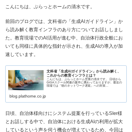
こんにちは、ぷらっとホームの清水です。
前回のブログでは、文科省の「生成AIガイドライン」か
ら読み解く教育インフラのあり方についてお話ししまし
た。教育現場でのAI活用が進む中、自治体行政全般にお
いても同様に具体的な指針が示され、生成AIの導入が加
速しています。
文科省「生成AIガイドライン」から読み解く、
これからの教育インフラとは？
こんにちは、ぷらっとホーム営業の清水です。 日頃から
GIGAスクール関連の案件に携わっておりますが、最近の
現場では「朝のネットワーク遅延」への対策
（DHCP/DNS）に加え、セキュリティガイドラインへ...
blog.plathome.co.jp
日頃、自治体様向けにシステム提案を行っているSIer様
とお話しする中で、自治体における生成AIの利用が拡大
しているという声を伺う機会が増えているため、今回は