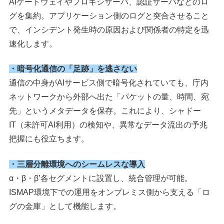
AIゲートウェイやプロキシサーバ、認証サーバなどのロ
グを集約。アプリケーション側のログと突合させること
で、インシデント発生時の原因および関係者の特定を迅
速化します。
・暗号化通信の「足跡」を逃さない
通信の中身がAIサービス側で暗号化されていても、庁内
ネットワークから外部へ出た「パケットの量、時間、宛
先」というメタデータを保存。これにより、シャドー
IT（未許可AI利用）の検知や、異常なデータ流出の予兆
把握にも役立ちます。
・三層分離環境へのシームレスな導入
α・β・β’各セグメントに設置し、統合管理が可能。
ISMAP環境下での運用をオンプレミス側から支える「ロ
グの金庫」として機能します。