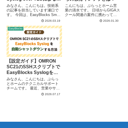
グ中継を試してみた
みなさん、こんにちは。技術系
こんにちは、ぷらっとホーム営
の記事を担当しています瀬口で
業の清水です。 日頃からGIGAス
す。 今回は、EasyBlocks Smart
クール関連の案件に携わってお
log seriesのSyslogメッセージ中
りますが、最近の現場では「朝
2026.03.19
2026.01.30
継機能を利用し、Syslog over
のネットワーク遅延」への対策
TLSで他のSyslogサーバーへロ
（DHCP/DNS）に加え、セキュ
EasyBlocks
グの中継を試し...
リティガイドラインへの準拠を
目的とした「ログ管理（Syslo...
【設定ガイド】OMRON
SC21のSSHスクリプトで
EasyBlocks Syslogを自
動シャットダウンする方法
みなさん、こんにちは。ぷらっ
とホームのテクニカルサポート
チームです。 最近、営業やサポ
ート窓口へお問い合わせをいた
2026.07.17
だく中で、 UPSとの連携を、
USBケーブルを使用した1対1で
の接続形態だけでなく、1対多の
形をネットワーク経由で行いた
い！ ...