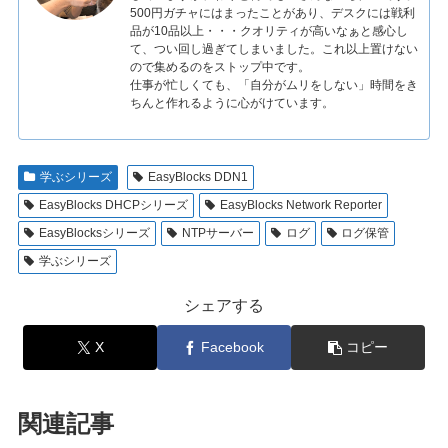
500円ガチャにはまったことがあり、デスクには戦利
品が10品以上・・・クオリティが高いなぁと感心し
て、つい回し過ぎてしまいました。これ以上置けない
ので集めるのをストップ中です。
仕事が忙しくても、「自分がムリをしない」時間をき
ちんと作れるように心がけています。
学ぶシリーズ
EasyBlocks DDN1
EasyBlocks DHCPシリーズ
EasyBlocks Network Reporter
EasyBlocksシリーズ
NTPサーバー
ログ
ログ保管
学ぶシリーズ
シェアする
X
Facebook
コピー
関連記事