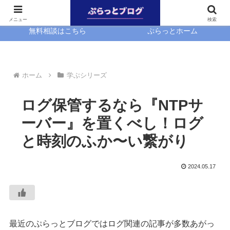
ホーム
EasyBlocks
メニュー
検索
無料相談はこちら
ぷらっとホーム
ホーム
学ぶシリーズ
ログ保管するなら『NTPサ
ーバー』を置くべし！ログ
と時刻のふか〜い繋がり
2024.05.17
最近のぷらっとブログではログ関連の記事が多数あがっ