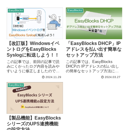
EasyBlocks
EasyBlocks
【改訂版】Windowsイベ
「EasyBlocks DHCP」IP
ントログをEasyBlocks
アドレスを払い出す簡単な
Syslogに転送しよう！！
セットアップ方法
この記事では、前回の記事で読
この記事では、EasyBlocks
みにくかったログ内容を読みや
DHCPの IPアドレスの払い出し
すいように修正しましたので、
の簡単なセットアップ方法につ
再度Windowsイベントログを
いて紹介していきます！
2024.11.29
2024.03.27
EasyBlocks Syslogに転送する方
EsayBlocks DHCPは IPアドレス
法を紹介していきます！
の払い出しや各種管理、障害時
EasyBlocks
EasyBlocks Syslogを利用するに
の問題の切り分けが容易な
あたって...
DHCPアプライア...
【製品機能】EasyBlocks
シリーズのUPS連携機能
の設定方法