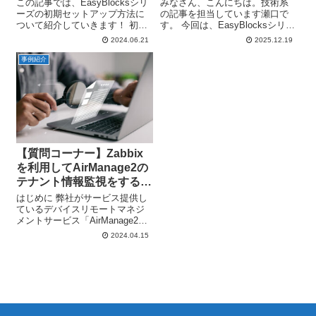
て
この記事では、EasyBlocksシリ
みなさん、こんにちは。技術系
ーズの初期セットアップ方法に
の記事を担当しています瀬口で
ついて紹介していきます！ 初期
す。 今回は、EasyBlocksシリー
セットアップは、EasyBlocksで
ズのサポートサービス内容につ
2024.06.21
2025.12.19
始めに設定するWebUIのセット
いてご紹介します。すでに製品
アップになります。これまで紹
をご利用中の方はもちろん、こ
事例紹介
介してきた便利機能の前提・基
れから導入をご検討されている
盤となる設定でもあ...
方にも、各シリーズ共通のサポ
ート...
【質問コーナー】Zabbix
を利用してAirManage2の
テナント情報監視をするに
は？
はじめに 弊社がサービス提供し
ているデバイスリモートマネジ
メントサービス「AirManage2」
をご利用いただいているお客様
2024.04.15
からよくお問い合わせいただく
内容として、管理しているテナ
ント内のノードに関して未接続
となった場合に何らかの通知を
実施...