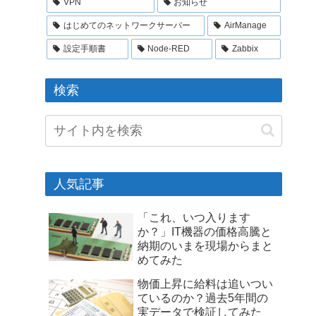
VPN
お知らせ
はじめてのネットワークサーバー
AirManage
設定手順書
Node-RED
Zabbix
検索
人気記事
「これ、いつ入ります
か？」IT機器の価格高騰と
納期のいまを現場からまと
めてみた
物価上昇に給料は追いつい
ているのか？過去5年間の
実データで検証してみた