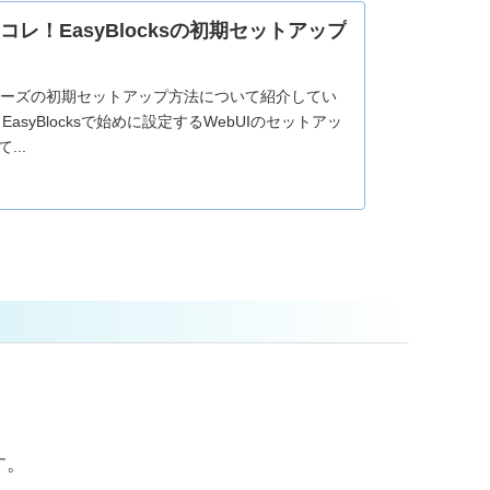
レ！EasyBlocksの初期セットアップ
sシリーズの初期セットアップ方法について紹介してい
syBlocksで始めに設定するWebUIのセットアッ
..
す。