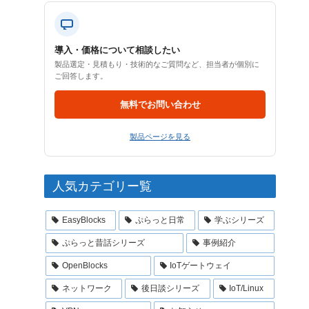
導入・価格について相談したい
製品選定・見積もり・技術的なご質問など、担当者が個別に
ご回答します。
無料でお問い合わせ
製品ページを見る
人気カテゴリー覧
EasyBlocks
ぷらっと日常
学ぶシリーズ
ぷらっと昔話シリーズ
事例紹介
OpenBlocks
IoTゲートウェイ
ネットワーク
後日談シリーズ
IoT/Linux