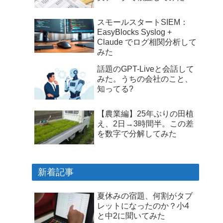
スモールスタートSIEM：
EasyBlocks Syslog +
Claude でログ相関分析して
みた
話題のGPT-Liveと会話して
みた。うちの会社のこと、
知ってる?
【農業編】25年ぶりの田植
え、2日→3時間半。この差
を数字で分解してみた
新着記事
夏休みの宿題、何割がタブ
レットになったのか？小4
と中2に聞いてみた