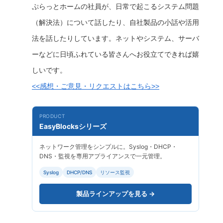
ぷらっとホームの社員が、日常で起こるシステム問題
（解決法）について話したり、自社製品の小話や活用
法を話したりしています。ネットやシステム、サーバ
ーなどに日頃ふれている皆さんへお役立てできれば嬉
しいです。
<<感想・ご意見・リクエストはこちら>>
PRODUCT
EasyBlocksシリーズ
ネットワーク管理をシンプルに。Syslog・DHCP・
DNS・監視を専用アプライアンスで一元管理。
Syslog
DHCP/DNS
リソース監視
製品ラインアップを見る →