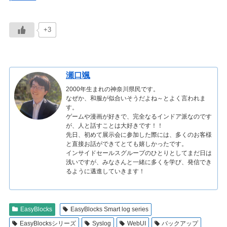
+3
瀬口颯
2000年生まれの神奈川県民です。
なぜか、和服が似合いそうだよね～とよく言われま
す。
ゲームや漫画が好きで、完全なるインドア派なのです
が、人と話すことは大好きです！！
先日、初めて展示会に参加した際には、多くのお客様
と直接お話ができてとても嬉しかったです。
インサイドセールスグループのひとりとしてまだ日は
浅いですが、みなさんと一緒に多くを学び、発信でき
るように邁進していきます！
EasyBlocks
EasyBlocks Smart log series
EasyBlocksシリーズ
Syslog
WebUI
バックアップ