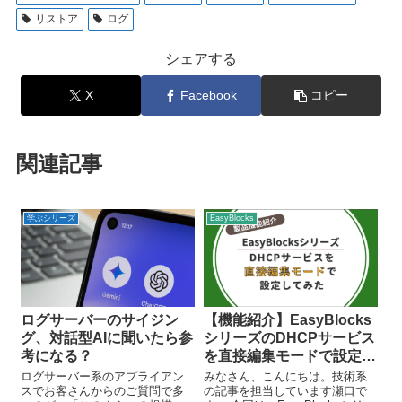
リストア
ログ
シェアする
X
Facebook
コピー
関連記事
学ぶシリーズ
EasyBlocks
ログサーバーのサイジン
【機能紹介】EasyBlocks
グ、対話型AIに聞いたら参
シリーズのDHCPサービス
考になる？
を直接編集モードで設定し
てみた
ログサーバー系のアプライアン
みなさん、こんにちは。技術系
スでお客さんからのご質問で多
の記事を担当しています瀬口で