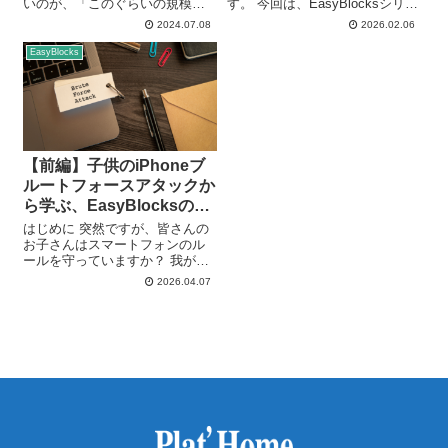
いのが、「このぐらいの規模の
す。 今回は、EasyBlocksシリー
ネットワークだとどのくらいの
ズのDHCPサーバーで設定ファイ
2024.07.08
2026.02.06
ログが貯まるの？」「Syslogサ
ルを編集可能にする「直接編集
ーバーのストレージ容量はどの
モード」を活用し、IPアドレス
EasyBlocks
くらい必要なの？」といったご
やDHCPオプションを配布してみ
質問です。 当社も基本的にはお
ましたので、その他機能...
客様にS...
【前編】子供のiPhoneブ
ルートフォースアタックか
ら学ぶ、EasyBlocksの
Web UIログイン監視
はじめに 突然ですが、皆さんの
お子さんはスマートフォンのル
ールを守っていますか？ 我が家
では中学1年生の子供にiPhoneを
2026.04.07
持たせています。 家庭内ルール
として平日の夜22時半以降はス
マホ禁止と決めており、iOSのス
クリーンタイム機能で休止...