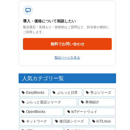
導入・価格について相談したい
製品選定・見積もり・技術的なご質問など、担当者が個別に
ご回答します。
無料でお問い合わせ
製品ページを見る
人気カテゴリー覧
EasyBlocks
ぷらっと日常
学ぶシリーズ
ぷらっと昔話シリーズ
事例紹介
OpenBlocks
IoTゲートウェイ
ネットワーク
後日談シリーズ
IoT/Linux