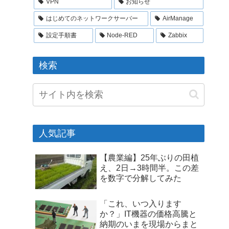
VPN
お知らせ
はじめてのネットワークサーバー
AirManage
設定手順書
Node-RED
Zabbix
検索
人気記事
【農業編】25年ぶりの田植
え、2日→3時間半。この差
を数字で分解してみた
「これ、いつ入ります
か？」IT機器の価格高騰と
納期のいまを現場からまと