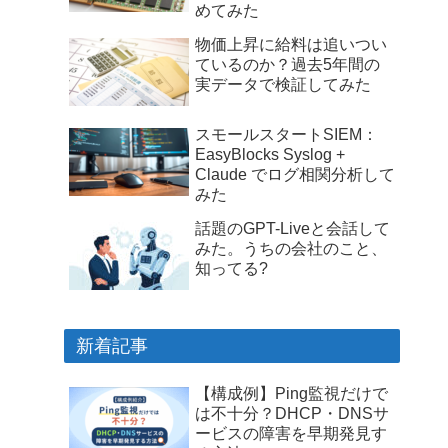
めてみた
物価上昇に給料は追いつい
ているのか？過去5年間の
実データで検証してみた
スモールスタートSIEM：
EasyBlocks Syslog +
Claude でログ相関分析して
みた
話題のGPT-Liveと会話して
みた。うちの会社のこと、
知ってる?
新着記事
【構成例】Ping監視だけで
は不十分？DHCP・DNSサ
ービスの障害を早期発見す