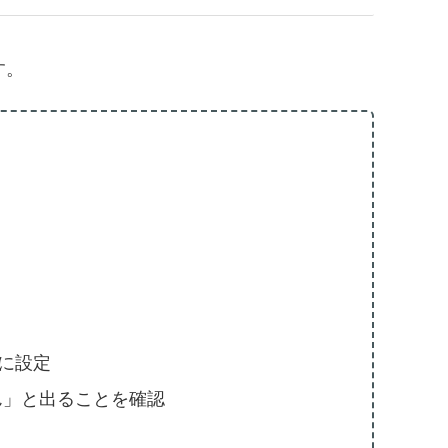
す。
イに設定
ん」と出ることを確認