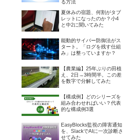
る方法
夏休みの宿題、何割がタブ
レットになったのか？小4
と中2に聞いてみた
能動的サイバー防御法がス
タート。「ログを残す仕組
み」は整っていますか？
【農業編】25年ぶりの田植
え、2日→3時間半。この差
を数字で分解してみた
【構成例】どのシリーズを
組み合わせればいい？代表
的な構成例3選
EasyBlocks監視の障害通知
を、SlackでAIに一次診断さ
せてみた