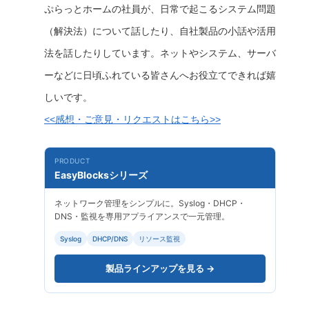
ぷらっとホームの社員が、日常で起こるシステム問題
（解決法）について話したり、自社製品の小話や活用
法を話したりしています。ネットやシステム、サーバ
ーなどに日頃ふれている皆さんへお役立てできれば嬉
しいです。
<<感想・ご意見・リクエストはこちら>>
PRODUCT
EasyBlocksシリーズ
ネットワーク管理をシンプルに。Syslog・DHCP・
DNS・監視を専用アプライアンスで一元管理。
Syslog
DHCP/DNS
リソース監視
製品ラインアップを見る →