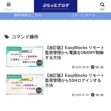
ホーム
EasyBlocks
メニュー
検索
無料相談はこちら
ぷらっとホーム
コマンド操作
【改訂版】EasyBlocks リモート
EasyBlocks
監視管理から電源をON/OFF制御
する方法
2025.08.08
瀬口颯
【改訂版】EasyBlocks リモート
EasyBlocks
監視管理からSSHログインする
方法
2025.07.24
瀬口颯