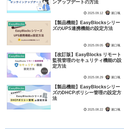
ンアップデートの方法
2025.09.12
瀬口颯
【製品機能】EasyBlocksシリー
EasyBlocks
ズのUPS連携機能の設定方法
2025.09.05
瀬口颯
【改訂版】EasyBlocks リモート
EasyBlocks
監視管理のセキュリティ機能の設
定方法
2025.08.29
瀬口颯
【製品機能】EasyBlocksシリー
EasyBlocks
ズのDHCPポリシー管理の設定方
法
2025.08.22
瀬口颯