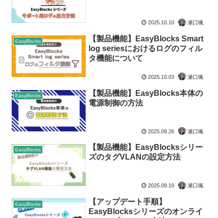
2025.10.10
瀬口颯
【製品機能】EasyBlocks Smart
EasyBlocks
log seriesにおけるログのフィル
タ機能について
2025.10.03
瀬口颯
【製品機能】EasyBlocks本体の
EasyBlocks
電源制御の方法
2025.09.26
瀬口颯
【製品機能】EasyBlocksシリー
EasyBlocks
ズのタグVLANの設定方法
2025.09.19
瀬口颯
【アップデート手順】
EasyBlocks
EasyBlocksシリーズのオンライ