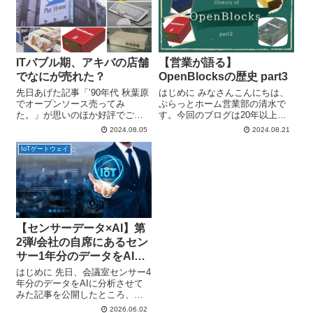
ITバブル期、アキバの店舗
【営業が語る】
でなにが売れた？
OpenBlocksの歴史 part3
先日あげた記事「’90年代 秋葉原
はじめに みなさんこんにちは、
でオープンソース売ってみ
ぷらっとホーム営業部の清水で
た。」が思いのほか好評でござ
す。今回のブログは20年以上ご
いまして・・・SNS等で当時の
愛顧いただいているOpenBlocks
2024.08.05
2024.08.21
お話をたくさん頂戴し、中には
シリーズの歴史のpart3となりま
当時のぷらっとホーム店舗内の
す。 part1では2003年までの歴
IoTゲートウェイ
写真まであげてくださる方もい
史、part2では2005年から2020...
らっしゃるほど。本当にありが
とうございま...
【センサーデータ×AI】第
2弾/会社の自席にあるセン
サー1年分のデータをAIに
分析させてみた
はじめに 先日、会議室センサー4
年分のデータをAIに分析させて
みた記事を公開したところ、思
いのほか反響をいただきました
2026.06.02