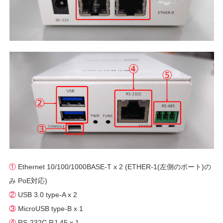
①
Ethernet 10/100/1000BASE-T x 2 (ETHER-1(左側のポート)の
み PoE対応)
②
USB 3.0 type-A x 2
③
MicroUSB type-B x 1
④
RS-232C RJ-45 x 1