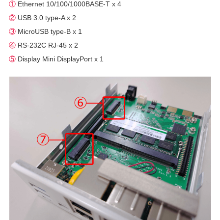
①
Ethernet 10/100/1000BASE-T x 4
②
USB 3.0 type-A x 2
③
MicroUSB type-B x 1
④
RS-232C RJ-45 x 2
⑤
Display Mini DisplayPort x 1