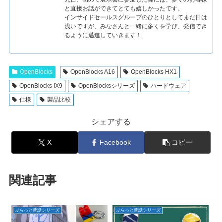
と直接お話ができてとても嬉しかったです。
インサイドセールスグループのひとりとしてまだ日は
浅いですが、みなさんと一緒に多くを学び、発信でき
るように邁進していきます！
OpenBlocks
OpenBlocks A16
OpenBlocks HX1
OpenBlocks IX9
OpenBlocksシリーズ
ハードウェア
仕様
製品比較
シェアする
X
Facebook
コピー
関連記事
ぷらっと昔話シリーズ
ぷらっと昔話シリーズ