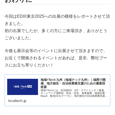
今回はEDIX東京2025への出展の模様をレポートさせて頂
きました。
初の出展でしたが、多くの方にご来場頂き、ありがとう
ございました。
今後も展示会等のイベントに出展させて頂きますので、
お近くで開催されるイベントがあれば、是非、弊社ブー
スにお立ち寄りください！
地域×Tech 九州（地域テック九州）｜福岡で開
催、地方創生・自治体業務支援のための最新技
術展
地域×Techには、自治体DX、GX・スマートシティ推進、
ネットワーク強靭化、防災・安全、産業振興、地域交通・
MaaS、観光DXをテーマに、地方創生や自治体業務支援を
行う企業が出展します。九州全域から...
localtech.jp