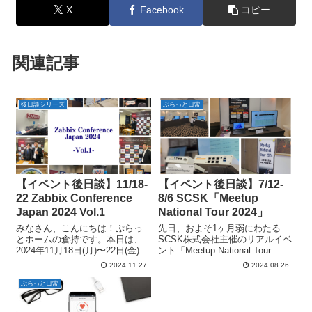
X
Facebook
コピー
関連記事
後日談シリーズ
ぷらっと日常
【イベント後日談】11/18-
【イベント後日談】7/12-
22 Zabbix Conference
8/6 SCSK「Meetup
Japan 2024 Vol.1
National Tour 2024」
みなさん、こんにちは！ぷらっ
先日、およそ1ヶ月弱にわたる
とホームの倉持です。本日は、
SCSK株式会社主催のリアルイベ
2024年11月18日(月)〜22日(金)の
ント「Meetup National Tour
1週間に渡って開催された、
2024」が無事に終了いたしまし
2024.11.27
2024.08.26
Zabbix Japan主催の『Zabbix
た！ 本日は後日談シリーズ第7弾
Conference Japan 2024』にぷら
として、全6日程の様子を写真も
ぷらっと日常
っとホームがパート...
りもりでお届けしたいと思いま
す！（おま...