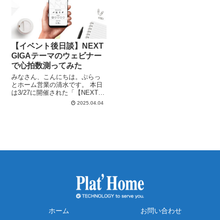
【イベント後日談】NEXT
GIGAテーマのウェビナー
で心拍数測ってみた
みなさん、こんにちは。ぷらっ
とホーム営業の清水です。 本日
は3/27に開催された「【NEXT
GIGA到来】教員532名の声と
2025.04.04
SIerの事例から学ぶ校内ネットワ
ーク最適化のヒント」の裏話や
後日談をみなさまにお届けして
いきたいと思います。 〜...
ホーム
お問い合わせ