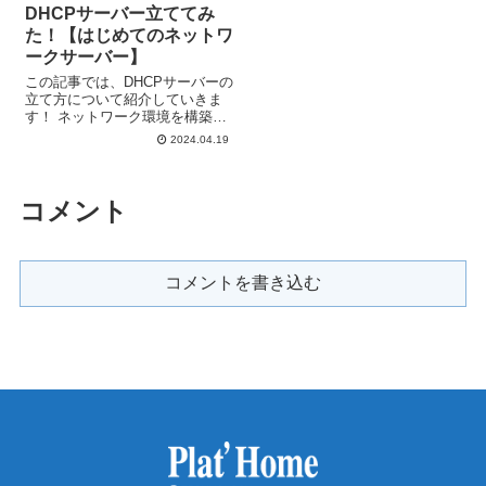
DHCPサーバー立ててみ
た！【はじめてのネットワ
ークサーバー】
この記事では、DHCPサーバーの
立て方について紹介していきま
す！ ネットワーク環境を構築す
るために DHCPサーバーを立て
2024.04.19
るとなった際に、「１からサー
バー構築する方法」と「構築済
みサーバーを利用する方法」と
２つの方法ありますが… どっち
コメント
の方...
コメントを書き込む