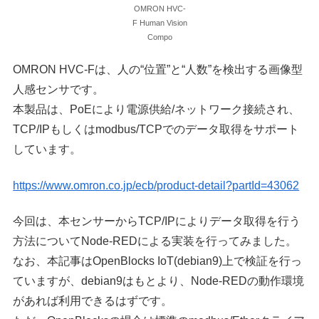
OMRON HVC-
F Human Vision
Compo
OMRON HVC-Fは、人の“位置”と“人数”を検出する画像型
人感センサです。
本製品は、PoEにより電源供給/ネットワーク接続され、
TCP/IPもしくはmodbus/TCPでのデータ取得をサポート
しています。
https://www.omron.co.jp/ecb/product-detail?partId=43062
今回は、本センサーからTCP/IPによりデータ取得を行う
方法についてNode-REDによる実装を行ってみました。
なお、本記事はOpenBlocks IoT(debian9)上で検証を行っ
ていますが、debian9はもとより、Node-REDの動作環境
があれば利用できるはずです。