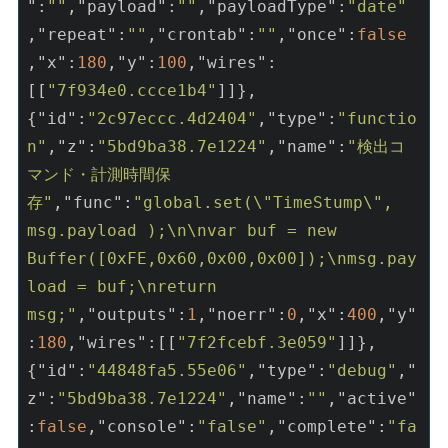
"
:
""
,
"payload"
:
""
,
"payloadType"
:
"date"
,
"repeat"
:
""
,
"crontab"
:
""
,
"once"
:
false
,
"x"
:
180
,
"y"
:
100
,
"wires"
:
[[
"7f934e0.ccce1b4"
]]},
{
"id"
:
"2c97eccc.4d2404"
,
"type"
:
"functio
n"
,
"z"
:
"5bd9ba38.7e1224"
,
"name"
:
"検出コ
マンド・計測時間保
存"
,
"func"
:
"global.set(\"TimeStump\", 
msg.payload );\n\nvar buf = new 
Buffer([0xFE,0x60,0x00,0x00]);\nmsg.pay
load = buf;\nreturn 
msg;"
,
"outputs"
:
1
,
"noerr"
:
0
,
"x"
:
400
,
"y"
:
180
,
"wires"
:[[
"7f2fcebf.3e059"
]]},
{
"id"
:
"44848fa5.55e06"
,
"type"
:
"debug"
,
"
z"
:
"5bd9ba38.7e1224"
,
"name"
:
""
,
"active"
:
false
,
"console"
:
"false"
,
"complete"
:
"fa