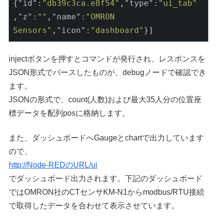
{
"id"
:
"db39c3ca.e8f54"
,
"type"
:
"ui_tab"
,
"z"
:
""
,
"name"
:
"OMRON 
Sensors"
,
"icon"
:
"dashboard"
injectボタンを押すとコマンドが発行され、レスポンスを
JSON形式でパースしたものが、debugノードで確認でき
ます。
JSONの形式で、count(人数)および最大35人分の位置座
標データを配列posに格納します。
また、ダッシュボードへGaugeとchartで出力しています
ので、
http://Node-REDのURL/ui
でダッシュボード出力されます。下記のダッシュボード
ではOMRON社のCTセンサKM-N1からmodbus/RTU接続
で取得したデータを合わせて表示させています。