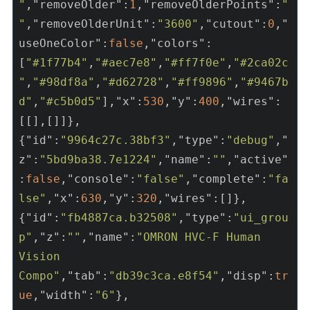
"
,
"removeOlder"
:
1
,
"removeOlderPoints"
:
"
"
,
"removeOlderUnit"
:
"3600"
,
"cutout"
:
0
,
"
useOneColor"
:
false
,
"colors"
:
[
"#1f77b4"
,
"#aec7e8"
,
"#ff7f0e"
,
"#2ca02c
"
,
"#98df8a"
,
"#d62728"
,
"#ff9896"
,
"#9467b
d"
,
"#c5b0d5"
],
"x"
:
530
,
"y"
:
400
,
"wires"
:
[[],[]]},
{
"id"
:
"9964c27c.38bf3"
,
"type"
:
"debug"
,
"
z"
:
"5bd9ba38.7e1224"
,
"name"
:
""
,
"active"
:
false
,
"console"
:
"false"
,
"complete"
:
"fa
lse"
,
"x"
:
630
,
"y"
:
320
,
"wires"
:[]},
{
"id"
:
"fb4887ca.b32508"
,
"type"
:
"ui_grou
p"
,
"z"
:
""
,
"name"
:
"OMRON HVC-F Human 
Vision 
Compo"
,
"tab"
:
"db39c3ca.e8f54"
,
"disp"
:
tr
ue
,
"width"
:
"6"
},