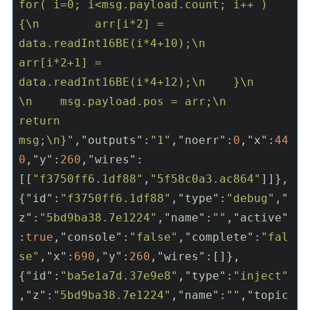
for( i=0; i<msg.payload.count; i++ ) 
{\n        arr[i*2] = 
data.readInt16BE(i*4+10);\n        
arr[i*2+1] = 
data.readInt16BE(i*4+12);\n    }\n    
\n    msg.payload.pos = arr;\n    
return 
msg;\n}"
,
"outputs"
:
"1"
,
"noerr"
:
0
,
"x"
:
44
0
,
"y"
:
260
,
"wires"
:
[[
"f3750ff6.1df88"
,
"5f58c0a3.ac864"
]]},
{
"id"
:
"f3750ff6.1df88"
,
"type"
:
"debug"
,
"
z"
:
"5bd9ba38.7e1224"
,
"name"
:
""
,
"active"
:
true
,
"console"
:
"false"
,
"complete"
:
"fal
se"
,
"x"
:
690
,
"y"
:
260
,
"wires"
:[]},
{
"id"
:
"ba5e1a7d.37e9e8"
,
"type"
:
"inject"
,
"z"
:
"5bd9ba38.7e1224"
,
"name"
:
""
,
"topic