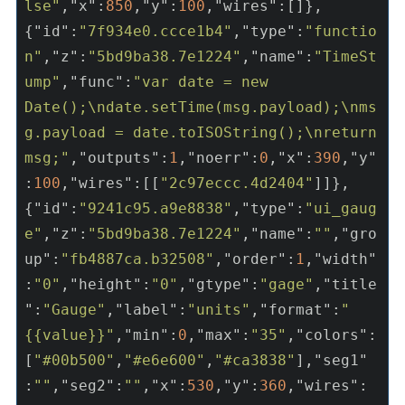
lse"
,
"x"
:
850
,
"y"
:
100
,
"wires"
:[]},
{
"id"
:
"7f934e0.ccce1b4"
,
"type"
:
"functio
n"
,
"z"
:
"5bd9ba38.7e1224"
,
"name"
:
"TimeSt
ump"
,
"func"
:
"var date = new 
Date();\ndate.setTime(msg.payload);\nms
g.payload = date.toISOString();\nreturn 
msg;"
,
"outputs"
:
1
,
"noerr"
:
0
,
"x"
:
390
,
"y"
:
100
,
"wires"
:[[
"2c97eccc.4d2404"
]]},
{
"id"
:
"9241c95.a9e8838"
,
"type"
:
"ui_gaug
e"
,
"z"
:
"5bd9ba38.7e1224"
,
"name"
:
""
,
"gro
up"
:
"fb4887ca.b32508"
,
"order"
:
1
,
"width"
:
"0"
,
"height"
:
"0"
,
"gtype"
:
"gage"
,
"title
"
:
"Gauge"
,
"label"
:
"units"
,
"format"
:
"
{{value}}"
,
"min"
:
0
,
"max"
:
"35"
,
"colors"
:
[
"#00b500"
,
"#e6e600"
,
"#ca3838"
],
"seg1"
:
""
,
"seg2"
:
""
,
"x"
:
530
,
"y"
:
360
,
"wires"
: