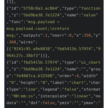
[]},
{
"id"
:
"5f58c0a3.ac864"
,
"type"
:
"function
"
,
"z"
:
"5bd9ba38.7e1224"
,
"name"
:
"value"
,
"func"
:
"msg.payload = 
msg.payload.count;\nreturn 
msg;"
,
"outputs"
:
1
,
"noerr"
:
0
,
"x"
:
350
,
"y"
:
360
,
"wires"
:
[[
"9241c95.a9e8838"
,
"fbd5415b.57974"
,
"9
964c27c.38bf3"
]]},
{
"id"
:
"fbd5415b.57974"
,
"type"
:
"ui_chart
"
,
"z"
:
"5bd9ba38.7e1224"
,
"name"
:
""
,
"grou
p"
:
"fb4887ca.b32508"
,
"order"
:
4
,
"width"
:
"0"
,
"height"
:
"0"
,
"label"
:
"chart"
,
"char
tType"
:
"line"
,
"legend"
:
"false"
,
"xformat
"
:
"HH:mm:ss"
,
"interpolate"
:
"linear"
,
"no
data"
:
""
,
"dot"
:
false
,
"ymin"
:
""
,
"ymax"
:
"