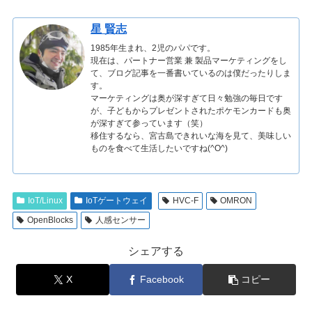
星 賢志
1985年生まれ、2児のパパです。
現在は、パートナー営業 兼 製品マーケティングをし
て、ブログ記事を一番書いているのは僕だったりしま
す。
マーケティングは奥が深すぎて日々勉強の毎日です
が、子どもからプレゼントされたポケモンカードも奥
が深すぎて参っています（笑）
移住するなら、宮古島できれいな海を見て、美味しい
ものを食べて生活したいですね(^O^)
IoT/Linux
IoTゲートウェイ
HVC-F
OMRON
OpenBlocks
人感センサー
シェアする
X
Facebook
コピー