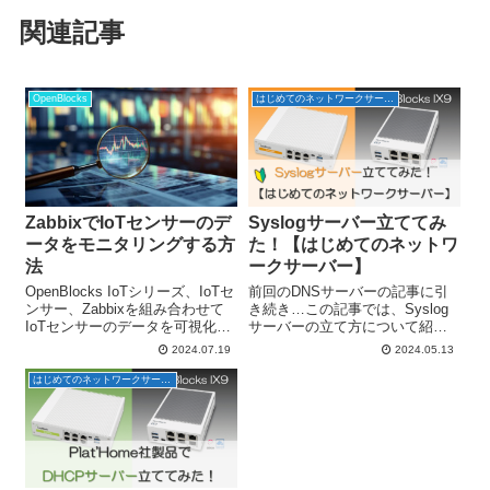
関連記事
OpenBlocks
はじめてのネットワークサーバー
ZabbixでIoTセンサーのデ
Syslogサーバー立ててみ
ータをモニタリングする方
た！【はじめてのネットワ
法
ークサーバー】
OpenBlocks IoTシリーズ、IoTセ
前回のDNSサーバーの記事に引
ンサー、Zabbixを組み合わせて
き続き…この記事では、Syslog
IoTセンサーのデータを可視化、
サーバーの立て方について紹介
センサーデータの内容に閾値を
していきます！ ネットワーク環
2024.07.19
2024.05.13
設けた監視について実機を用い
境のログを収集するために
て試しながら解説していきま
Syslogサーバーを立てるとなっ
はじめてのネットワークサーバー
す。今回使用する装置は以下の
た際に、「１からサーバー構築
構成です。 ・Io...
する方法」と「構築済みサーバ
ー...