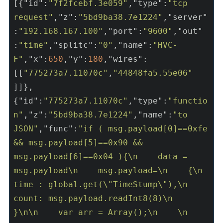
[{
"id"
:
"7f2fcebf.3e059"
,
"type"
:
"tcp 
request"
,
"z"
:
"5bd9ba38.7e1224"
,
"server"
:
"192.168.167.100"
,
"port"
:
"9600"
,
"out"
:
"time"
,
"splitc"
:
"0"
,
"name"
:
"HVC-
F"
,
"x"
:
650
,
"y"
:
180
,
"wires"
:
[[
"775273a7.11070c"
,
"44848fa5.55e06"
]]},
{
"id"
:
"775273a7.11070c"
,
"type"
:
"functio
n"
,
"z"
:
"5bd9ba38.7e1224"
,
"name"
:
"to 
JSON"
,
"func"
:
"if ( msg.payload[0]==0xfe 
&& msg.payload[5]==0x90 && 
msg.payload[6]==0x04 ){\n    data = 
msg.payload\n    msg.payload=\n    {\n        
time : global.get(\"TimeStump\"),\n        
count: msg.payload.readInt8(8)\n    
}\n\n    var arr = Array();\n    \n    