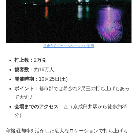
佐倉市公式ホームページより引用
打上数
：2万発
観客数
：約16万人
開催時期
：10月25日(土)
ポイント
：都市部では希少な2尺玉の打ち上げもあっ
て大迫力
会場までのアクセス
：△（京成臼井駅から徒歩約35
分）
印旛沼湖畔を活かした広大なロケーションで打ち上げら