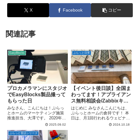
X
Facebook
コピー
関連記事
EasyBlocks
ぷらっと日常
プロカメラマンにスタジオ
【イベント後日談】全国ま
でEasyBlocks製品撮って
わってます！アプライアン
もらった日
ス無料相談会/Zabbixキャ
ラバン/解説ウェビナー
みなさん、こんにちは！ぷらっ
はじめに みなさんこんにちは、
とホームのマーケティング施策
ぷらっとホームの倉持です！ 本
推進担当、大澤です。 2020年以
日は、月1回行われるウェビナー
降、展示会やウェブでご覧いた
やZabbixキャラバンなどすでに
2025.09.02
2024.10.18
だく機会の多かった、緑色の表
ブログでもご紹介した夏イベン
紙が印象的なEasyBlocksシリー
ト以外にも、ひっそりと7月から
ぷらっと昔話シリーズ
ズの総合カタログ。手に取って
継続して行ってきた自社開催の