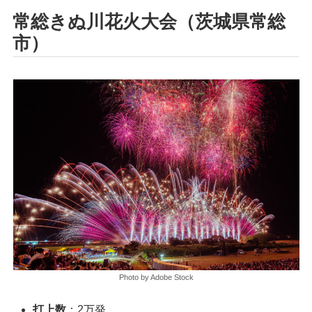
常総きぬ川花火大会（茨城県常総
市）
Photo by Adobe Stock
打上数
：2万発