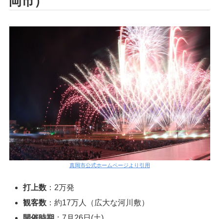
岡市）
真岡市公式ホームページより引用
打上数
：2万発
観客数
：約17万人（広大な河川敷）
開催時期
：7月26日(土)