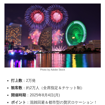
Photo by Adobe Stock
打上数
：2万発
観客数
：約2万人（全席指定＆チケット制）
開催時期
：2025年8月4日(月)
ポイント
：混雑回避＆都市型の贅沢ロケーション！