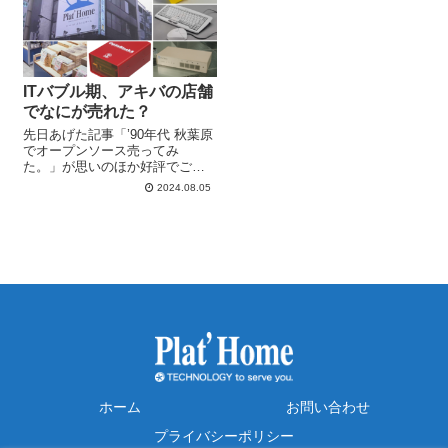
いただいた方や、ダウンロー
イベントの様子をまとめてお届
ド...
け...
ITバブル期、アキバの店舗
でなにが売れた？
先日あげた記事「’90年代 秋葉原
でオープンソース売ってみ
た。」が思いのほか好評でござ
いまして・・・SNS等で当時の
2024.08.05
お話をたくさん頂戴し、中には
当時のぷらっとホーム店舗内の
写真まであげてくださる方もい
らっしゃるほど。本当にありが
とうございま...
ホーム
お問い合わせ
プライバシーポリシー