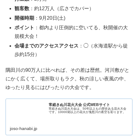
観客数
：約12万人（広さでカバー）
開催時期
：9月20日(土)
ポイント
：都内より圧倒的に空いてる、秋開催の大
規模大会！
会場までのアクセスアクセス
：◯（水海道駅から徒
歩約15分）
隅田川の90万人に比べれば、その差は歴然。河川敷がと
にかく広くて、場所取りもラク。秋の涼しい夜風の中、
ゆったり見るにはぴったりの大会です。
常総きぬ川花火大会 公式WEBサイト
常総きぬ川花火大会は、50年以上もの歴史ある花火大会
です。10000発以上の花火が鬼怒川の夜空を彩ります。
joso-hanabi.jp