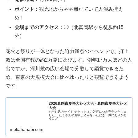
ポイント
：観光地からやや離れていて人混み控え
め！
会場までのアクセス
：◯（北真岡駅から徒歩約15
分）
花火と祭りが一体となった迫力満点のイベントで、打上
数は全国有数の約2万発に及びます。例年17万人ほどの人
出ですが、河川敷の広い会場で分散して鑑賞できるた
め、東京の大規模大会に比べゆったりと観覧できるよう
です。
2026真岡市夏祭大花火大会 - 真岡市夏祭大花火
大会
お申し込みサイト チケットはご好評につき完売いたしま
した。 たくさんのお申し込みをいただき、誠にありがと
うござ
mokahanabi.com