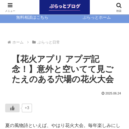
ホーム
EasyBlocks
メニュー
検索
無料相談はこちら
ぷらっとホーム
ホーム
ぷらっと日常
【花火アプリ アプデ記
念！】意外と空いてて見ご
たえのある穴場の花火大会
2025.06.24
+3
夏の風物詩といえば、やはり花火大会。毎年楽しみにし