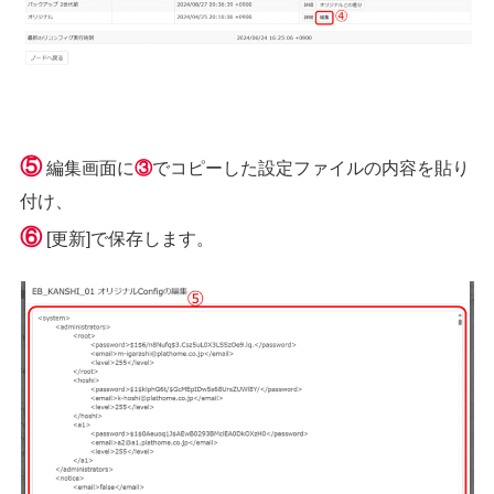
⑤
編集画面に
③
でコピーした設定ファイルの内容を貼り
付け、
⑥
[更新]で保存します。