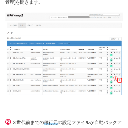
管理]を開きます。
②
３世代前までの
移行元
の設定ファイルが自動バックア