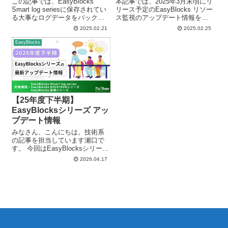
この記事では、EasyBlocks
本記事では、2025年3月末頃にリ
Smart log seriesに保存されてい
リース予定のEasyBlocks リソー
る大事なログデータをバックア
ス監視のアップデート情報を先
ップする方法について紹介して
行紹介します。EasyBlocks リソ
2025.02.21
2025.02.25
いきます！ EasyBlocks Smart
ース監視は、ルーターやサーバ
log seriesを運用していく上で…
ーのトラフィック情報、CPU使
EasyBlocks
今まで保存した...
用率、メモリ使用率、ディスク
使用率などを...
【25年度下半期】
EasyBlocksシリーズ アッ
プデート情報
みなさん、こんにちは。技術系
の記事を担当しています瀬口で
す。 今回はEasyBlocksシリーズ
向けに、2025年度下半期にリリ
2026.04.17
ースされたソフトウェアアップ
デートについてご紹介します。
日頃からEasyBlocksシリーズを
ご利用いただいてい...