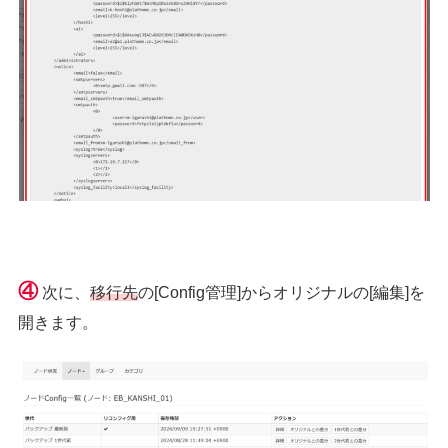
④
次に、
移行先
の[Config管理]からオリジナルの[編集]を
開きます。