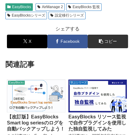
EasyBlocks
AirManage 2
EasyBlocks 監視
EasyBlocksシリーズ
設定移行シリーズ
シェアする
X
Facebook
コピー
関連記事
EasyBlocks
学ぶシリーズ
【改訂版】EasyBlocks
EasyBlocks リソース監視
Smart log seriesのログを
で自作プラグインを使用し
自動バックアップしよう！
た独自監視してみた