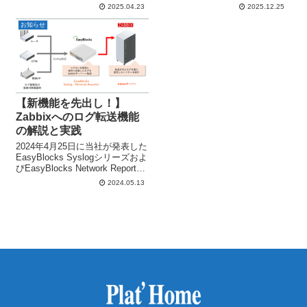
シリーズ」ですが、堅牢性と信
ービスをご利用いただき、そし
2025.04.23
2025.12.25
頼性で多くのお客様から高い評
てブログを閲覧いただき誠にあ
価をいただいています。 「なん
りがとうございました。 今回の
お知らせ
でこんなに壊れないの？」と逆
ブログでは、2025年に弊社通販
に...
サイト『ぷらっとオンライン』
で特に人...
【新機能を先出し！】
Zabbixへのログ転送機能
の解説と実践
2024年4月25日に当社が発表した
EasyBlocks Syslogシリーズおよ
びEasyBlocks Network Reporter
に追加された新機能、Zabbixへ
2024.05.13
のログ転送機能について、実機
を用いて試しながら解説してい
きます。 本...