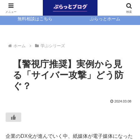
ホーム
EasyBlocks
メニュー
検索
無料相談はこちら
ぷらっとホーム
ホーム
学ぶシリーズ
【警視庁推奨】実例から見
る「サイバー攻撃」どう防
ぐ？
2024.03.08
企業のDX化が進んでいく中、紙媒体が電子媒体になった