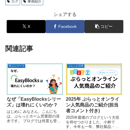
ログ
事例紹介
シェアする
X
Facebook
コピー
関連記事
学ぶシリーズ
ぷらっと日常
なぜ「EasyBlocksシリー
2025年 ぷらっとオンライ
ズ」は壊れにくいのか？
ン人気商品のご紹介(担当
者コメント付き)
はじめに みなさん、こんにち
は。ぷらっとホーム営業部の清
2025年最後のブログという大役
水です。 ブログでは何度も登場
を仰せつかりました、小林で
している弊社製品「EasyBlocks
す。今年も一年、弊社製品・サ