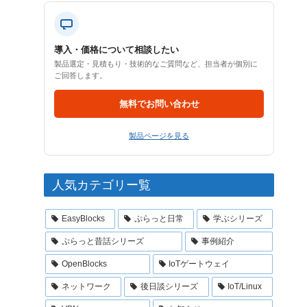
導入・価格について相談したい
製品選定・見積もり・技術的なご質問など、担当者が個別に
ご回答します。
無料でお問い合わせ
製品ページを見る
人気カテゴリー覧
EasyBlocks
ぷらっと日常
学ぶシリーズ
ぷらっと昔話シリーズ
事例紹介
OpenBlocks
IoTゲートウェイ
ネットワーク
後日談シリーズ
IoT/Linux