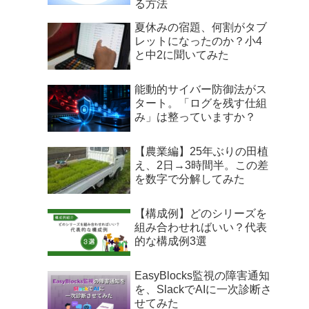
る方法
夏休みの宿題、何割がタブ
レットになったのか？小4
と中2に聞いてみた
能動的サイバー防御法がス
タート。「ログを残す仕組
み」は整っていますか？
【農業編】25年ぶりの田植
え、2日→3時間半。この差
を数字で分解してみた
【構成例】どのシリーズを
組み合わせればいい？代表
的な構成例3選
EasyBlocks監視の障害通知
を、SlackでAIに一次診断さ
せてみた