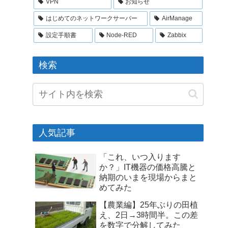
VPN
お知らせ
はじめてのネットワークサーバー
AirManage
設定手順書
Node-RED
Zabbix
検索
人気記事
「これ、いつ入ります
か？」IT機器の価格高騰と
納期のいまを現場からまと
めてみた
【農業編】25年ぶりの田植
え、2日→3時間半。この差
を数字で分解してみた