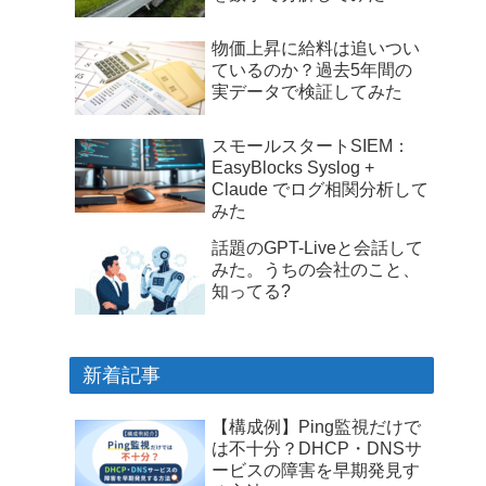
物価上昇に給料は追いつい
ているのか？過去5年間の
実データで検証してみた
スモールスタートSIEM：
EasyBlocks Syslog +
Claude でログ相関分析して
みた
話題のGPT-Liveと会話して
みた。うちの会社のこと、
知ってる?
新着記事
【構成例】Ping監視だけで
は不十分？DHCP・DNSサ
ービスの障害を早期発見す