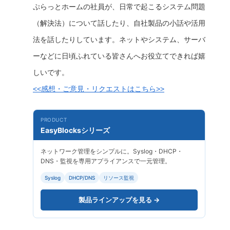
ぷらっとホームの社員が、日常で起こるシステム問題
（解決法）について話したり、自社製品の小話や活用
法を話したりしています。ネットやシステム、サーバ
ーなどに日頃ふれている皆さんへお役立てできれば嬉
しいです。
<<感想・ご意見・リクエストはこちら>>
PRODUCT
EasyBlocksシリーズ
ネットワーク管理をシンプルに。Syslog・DHCP・
DNS・監視を専用アプライアンスで一元管理。
Syslog
DHCP/DNS
リソース監視
製品ラインアップを見る →