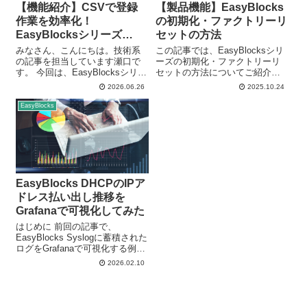
【機能紹介】CSVで登録
【製品機能】EasyBlocks
作業を効率化！
の初期化・ファクトリーリ
EasyBlocksシリーズ
セットの方法
DHCPサービスのホスト一
みなさん、こんにちは。技術系
この記事では、EasyBlocksシリ
括登録方法
の記事を担当しています瀬口で
ーズの初期化・ファクトリーリ
す。 今回は、EasyBlocksシリー
セットの方法についてご紹介し
ズのDHCPサービスにおいて、
ます。 EasyBlocksを利用する際
2026.06.26
2025.10.24
CSVファイルを利用したホスト
に… EasyBlocksの調子が悪いか
情報の一括登録方法をご紹介し
ら一度初期化したいけど、やり
EasyBlocks
ます。 数十台・数百台規模の機
方が分からない… 新しい環境に
器をDHCPサーバーへ登録...
移すから...
EasyBlocks DHCPのIPア
ドレス払い出し推移を
Grafanaで可視化してみた
はじめに 前回の記事で、
EasyBlocks Syslogに蓄積された
ログをGrafanaで可視化する例を
紹介しました。 せっかくGrafana
2026.02.10
の環境を用意したので、今回は
その環境を活用し、EasyBlocks
DHCPのIPアドレス払い出...