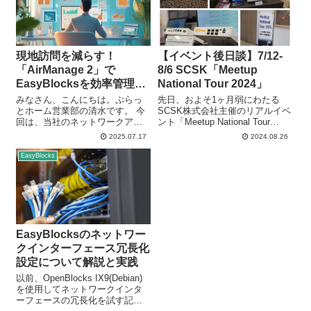
現地訪問を減らす！
【イベント後日談】7/12-
「AirManage 2」で
8/6 SCSK「Meetup
EasyBlocksを効率管理で
National Tour 2024」
きる話。
みなさん、こんにちは。ぷらっ
先日、およそ1ヶ月弱にわたる
とホーム営業部の清水です。 今
SCSK株式会社主催のリアルイベ
回は、当社のネットワークアプ
ント「Meetup National Tour
ライアンス「EasyBlocksシリー
2024」が無事に終了いたしまし
2025.07.17
2024.08.26
ズ」を遠隔から効率的に管理で
た！ 本日は後日談シリーズ第7弾
きるリモートマネジメントサー
として、全6日程の様子を写真も
EasyBlocks
ビス「AirManage 2」についてご
りもりでお届けしたいと思いま
紹介します。 はじめ...
す！（おま...
EasyBlocksのネットワー
クインターフェース冗長化
設定について解説と実践
以前、OpenBlocks IX9(Debian)
を使用してネットワークインタ
ーフェースの冗長化を試す記事