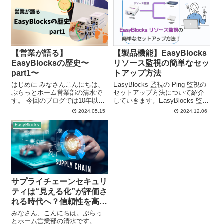
【営業が語る】
【製品機能】EasyBlocks
EasyBlocksの歴史〜
リソース監視の簡単なセッ
part1〜
トアップ方法
はじめに みなさんこんにちは、
EasyBlocks 監視の Ping 監視の
ぷらっとホーム営業部の清水で
セットアップ方法について紹介
す。 今回のブログでは10年以上
していきます。EasyBlocks 監視
ご愛顧いただいている
にはサーバーやネットワーク機
2024.05.15
2024.12.06
EasyBlocksシリーズの歴史・ま
器のシンプル監視を実現する、
た販売開始当時の背景を、営業
必要充分な機能が備わっていま
EasyBlocks
目線で振り返ってみたいと思い
す。これらの機能はコマンドを
ます。 EasyBlocksシリーズ...
使わず、WebUI による簡単な操
作で設定することができます。
サプライチェーンセキュリ
ティは“見える化”が評価さ
れる時代へ？信頼性を高め
るログ管理とは
みなさん、こんにちは。ぷらっ
とホーム営業部の清水です。