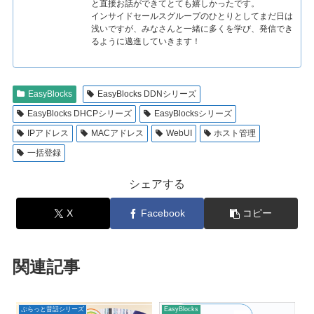
と直接お話ができてとても嬉しかったです。
インサイドセールスグループのひとりとしてまだ日は
浅いですが、みなさんと一緒に多くを学び、発信でき
るように邁進していきます！
EasyBlocks
EasyBlocks DDNシリーズ
EasyBlocks DHCPシリーズ
EasyBlocksシリーズ
IPアドレス
MACアドレス
WebUI
ホスト管理
一括登録
シェアする
X
Facebook
コピー
関連記事
ぷらっと昔話シリーズ
EasyBlocks