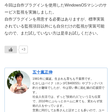
今回は自作プラグインを使用したWindowsOSマシンのサ
ービス監視を実施しました。
自作プラグインを用意する必要はありますが、標準実装
されている監視項目以外にも自分だけの監視が実装可能
なので、まだ試していない方は是非お試しください。
+3
五十嵐正伸
1981年に爆誕。生まれも育ちも千葉県です。
むかしはバイク（ホンダCB400SS）やブラックバス
釣りが趣味でしたが、今は習い事に励む娘の応援団で
す。
社会人生活では、ずっと"技術の人"という立ち位置
で、2010年にぷらっとホームに来ても、変わらず技
術の人をやっています。
営業に同行してお客さんと話すことも多いので、ユー