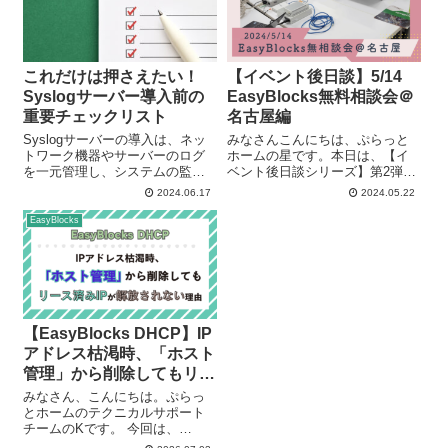
これだけは押さえたい！
【イベント後日談】5/14
Syslogサーバー導入前の
EasyBlocks無料相談会＠
重要チェックリスト
名古屋編
Syslogサーバーの導入は、ネッ
みなさんこんにちは、ぷらっと
トワーク機器やサーバーのログ
ホームの星です。本日は、【イ
を一元管理し、システムの監視
ベント後日談シリーズ】第2弾に
を効果的に行うための重要なス
なります！ 2024年5月14日
2024.06.17
2024.05.22
テップです。しかし、導入前に
（火）に開催された、
いくつかの重要なポイントを確
EasyBlocks無料相談会＠名古屋
EasyBlocks
認することが必要です。今回
の様子をみなさんにお届けした
は、Syslogサーバーを導入する
いと思います。 いざ、名古屋へ
前にチ...
さっ...
【EasyBlocks DHCP】IP
アドレス枯渇時、「ホスト
管理」から削除してもリー
ス済みIPが解放されない理
みなさん、こんにちは。ぷらっ
由
とホームのテクニカルサポート
チームのKです。 今回は、
EasyBlocks DHCPシリーズをご