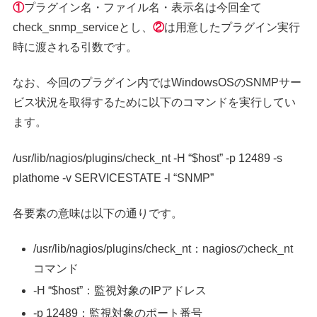
①
プラグイン名・ファイル名・表示名は今回全て
check_snmp_serviceとし、
②
は用意したプラグイン実行
時に渡される引数です。
なお、今回のプラグイン内ではWindowsOSのSNMPサー
ビス状況を取得するために以下のコマンドを実行してい
ます。
/usr/lib/nagios/plugins/check_nt -H “$host” -p 12489 -s
plathome -v SERVICESTATE -l “SNMP”
各要素の意味は以下の通りです。
/usr/lib/nagios/plugins/check_nt：nagiosのcheck_nt
コマンド
-H “$host”：監視対象のIPアドレス
-p 12489：監視対象のポート番号