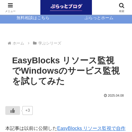
ホーム
EasyBlocks
メニュー
検索
無料相談はこちら
ぷらっとホーム
ホーム
学ぶシリーズ
EasyBlocks リソース監視
でWindowsのサービス監視
を試してみた
2025.04.08
+3
本記事は以前に公開した
EasyBlocks リソース監視で自作