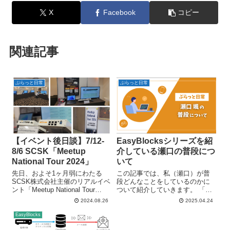
X
Facebook
コピー
関連記事
ぷらっと日常
ぷらっと日常
【イベント後日談】7/12-
EasyBlocksシリーズを紹
8/6 SCSK「Meetup
介している瀬口の普段につ
National Tour 2024」
いて
先日、およそ1ヶ月弱にわたる
この記事では、私（瀬口）が普
SCSK株式会社主催のリアルイベ
段どんなことをしているのかに
ント「Meetup National Tour
ついて紹介していきます。 「瀬
2024」が無事に終了いたしまし
口 颯」が筆者となる記事をみて
2024.08.26
2025.04.24
た！ 本日は後日談シリーズ第7弾
みると、 この人の記事はよく見
として、全6日程の様子を写真も
かけるけど、どういう人なんだ
EasyBlocks
りもりでお届けしたいと思いま
ろう？ 他の人は日常系の記事書