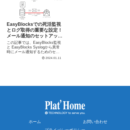
す！（おま...
いてるけど、この人はまだして
ないよな...
EasyBlocksでの死活監視
とログ取得の重要な設定！
メール通知のセットアップ
方法
この記事では、EasyBlocks監視
と EasyBlocks Syslogから異常
時にメール通知するためのセッ
トアップ方法について紹介して
2024.01.11
いきます！ EasyBlocks監視や
EasyBlocks Syslogを利用する際
に、 死活監視...
ホーム
お問い合わせ