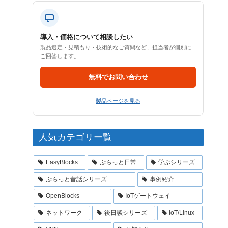
導入・価格について相談したい
製品選定・見積もり・技術的なご質問など、担当者が個別に
ご回答します。
無料でお問い合わせ
製品ページを見る
人気カテゴリー覧
EasyBlocks
ぷらっと日常
学ぶシリーズ
ぷらっと昔話シリーズ
事例紹介
OpenBlocks
IoTゲートウェイ
ネットワーク
後日談シリーズ
IoT/Linux