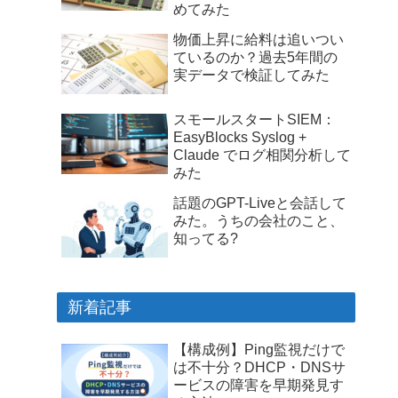
めてみた
物価上昇に給料は追いつい
ているのか？過去5年間の
実データで検証してみた
スモールスタートSIEM：
EasyBlocks Syslog +
Claude でログ相関分析して
みた
話題のGPT-Liveと会話して
みた。うちの会社のこと、
知ってる?
新着記事
【構成例】Ping監視だけで
は不十分？DHCP・DNSサ
ービスの障害を早期発見す