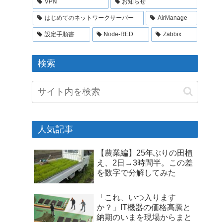
VPN
お知らせ
はじめてのネットワークサーバー
AirManage
設定手順書
Node-RED
Zabbix
検索
人気記事
【農業編】25年ぶりの田植
え、2日→3時間半。この差
を数字で分解してみた
「これ、いつ入ります
か？」IT機器の価格高騰と
納期のいまを現場からまと