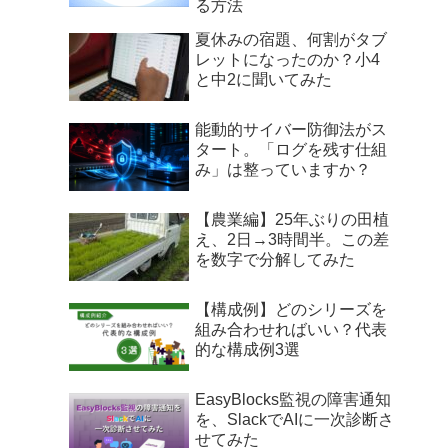
る方法
夏休みの宿題、何割がタブ
レットになったのか？小4
と中2に聞いてみた
能動的サイバー防御法がス
タート。「ログを残す仕組
み」は整っていますか？
【農業編】25年ぶりの田植
え、2日→3時間半。この差
を数字で分解してみた
【構成例】どのシリーズを
組み合わせればいい？代表
的な構成例3選
EasyBlocks監視の障害通知
を、SlackでAIに一次診断さ
せてみた