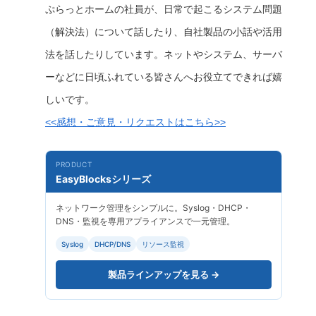
ぷらっとホームの社員が、日常で起こるシステム問題
（解決法）について話したり、自社製品の小話や活用
法を話したりしています。ネットやシステム、サーバ
ーなどに日頃ふれている皆さんへお役立てできれば嬉
しいです。
<<感想・ご意見・リクエストはこちら>>
PRODUCT
EasyBlocksシリーズ
ネットワーク管理をシンプルに。Syslog・DHCP・
DNS・監視を専用アプライアンスで一元管理。
Syslog
DHCP/DNS
リソース監視
製品ラインアップを見る →