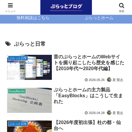
ホーム
EasyBlocks
メニュー
検索
無料相談はこちら
ぷらっとホーム
ぷらっと日常
昔のぷらっとホームのWebサイ
ぷらっと日常
トを掘り起こしたら歴史を感じた
【2010年代〜2020年代編】
2026.05.26
星 賢志
ぷらっとホームの主力製品
EasyBlocks
「EasyBlocks」はこうして生ま
れた
2026.04.28
星 賢志
【2026年度初出張】杜の都・仙
ぷらっと日常
台へ