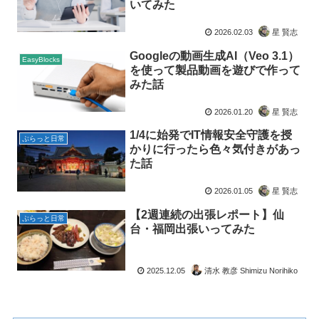
いてみた
2026.02.03
星 賢志
Googleの動画生成AI（Veo 3.1）
EasyBlocks
を使って製品動画を遊びで作って
みた話
2026.01.20
星 賢志
1/4に始発でIT情報安全守護を授
ぷらっと日常
かりに行ったら色々気付きがあっ
た話
2026.01.05
星 賢志
【2週連続の出張レポート】仙
ぷらっと日常
台・福岡出張いってみた
2025.12.05
清水 教彦 Shimizu Norihiko