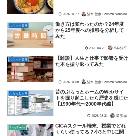
2026.04.27
清水 教彦 Shimizu Norihiko
働き方は変わったのか？24年度
ぷらっと日常
から25年度への推移を分析して
みた
2026.04.23
小林洋平
【雑談】人生と仕事で影響を受け
ぷらっと日常
た本を振り返ってみた
2026.04.08
清水 教彦 Shimizu Norihiko
昔のぷらっとホームのWebサイ
ぷらっと日常
トを掘り起こしたら歴史を感じた
【1990年代〜2000年代編】
2026.03.31
星 賢志
GIGAスクール端末、授業でどれ
EasyBlocks
くらい使ってる？小3と中1に聞