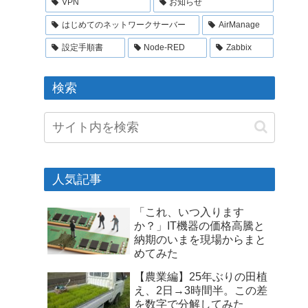
VPN
お知らせ
はじめてのネットワークサーバー
AirManage
設定手順書
Node-RED
Zabbix
検索
人気記事
「これ、いつ入ります
か？」IT機器の価格高騰と
納期のいまを現場からまと
めてみた
【農業編】25年ぶりの田植
え、2日→3時間半。この差
を数字で分解してみた