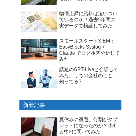
物価上昇に給料は追いつい
ているのか？過去5年間の
実データで検証してみた
スモールスタートSIEM：
EasyBlocks Syslog +
Claude でログ相関分析して
みた
話題のGPT-Liveと会話して
みた。うちの会社のこと、
知ってる?
新着記事
夏休みの宿題、何割がタブ
レットになったのか？小4
と中2に聞いてみた