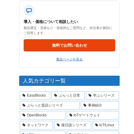
導入・価格について相談したい
製品選定・見積もり・技術的なご質問など、担当者が個別に
ご回答します。
無料でお問い合わせ
製品ページを見る
人気カテゴリー覧
EasyBlocks
ぷらっと日常
学ぶシリーズ
ぷらっと昔話シリーズ
事例紹介
OpenBlocks
IoTゲートウェイ
ネットワーク
後日談シリーズ
IoT/Linux