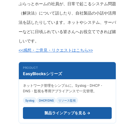
ぷらっとホームの社員が、日常で起こるシステム問題
（解決法）について話したり、自社製品の小話や活用
法を話したりしています。ネットやシステム、サーバ
ーなどに日頃ふれている皆さんへお役立てできれば嬉
しいです。
<<感想・ご意見・リクエストはこちら>>
PRODUCT
EasyBlocksシリーズ
ネットワーク管理をシンプルに。Syslog・DHCP・
DNS・監視を専用アプライアンスで一元管理。
Syslog
DHCP/DNS
リソース監視
製品ラインアップを見る →