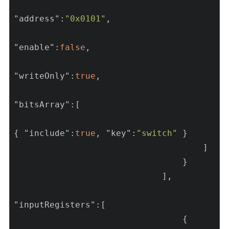
"address"
:
"0x0101"
, 

"enable"
:
false
, 

"writeOnly"
:
true
, 

"bitsArray"
:[

{ 
"include"
:
true
, 
"key"
:
"switch"
 }

                                     ]

                                 }

                             ],

"inputRegisters"
:[

                                 {
