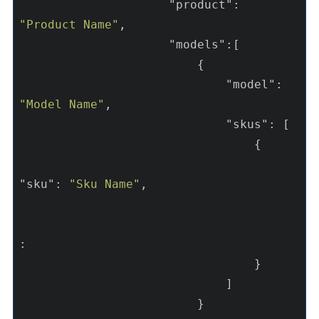
"product"
: 
"Product Name"
,

"models"
:[

                         {

"model"
: 
"Model Name"
,

"skus"
: [

                                 {

"sku"
: 
"Sku Name"
,

:

                                 }

                             ]

                         }
