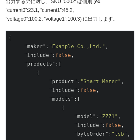
出力するのに対し、SKU ‘0002’ は個別 (ex.
“current0”:23.1, “current1”:45.2,
“voltage0”:100.2, “voltage1”:100.3) に出力します。
{

"maker"
:
"Example Co.,Ltd."
,

"include"
:
false
,

"products"
:[

         {

"product"
:
"Smart Meter"
,

"include"
:
false
,

"models"
:[

                 {

"model"
:
"ZZZ1"
,

"include"
:
false
,

"byteOrder"
:
"lsb"
,
