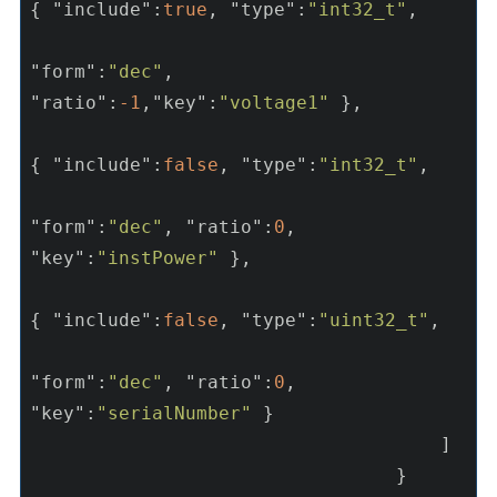
{ 
"include"
:
true
, 
"type"
:
"int32_t"
,

"form"
:
"dec"
, 
"ratio"
:
-1
,
"key"
:
"voltage1"
 },

{ 
"include"
:
false
, 
"type"
:
"int32_t"
,

"form"
:
"dec"
, 
"ratio"
:
0
, 
"key"
:
"instPower"
 },

{ 
"include"
:
false
, 
"type"
:
"uint32_t"
,

"form"
:
"dec"
, 
"ratio"
:
0
, 
"key"
:
"serialNumber"
 }

                                     ]

                                 }
