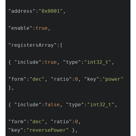
"address"
:
"0x0001"
,

"enable"
:
true
,

"registersArray"
:[

{ 
"include"
:
true
, 
"type"
:
"int32_t"
,

"form"
:
"dec"
, 
"ratio"
:
0
, 
"key"
:
"power"
},

{ 
"include"
:
false
, 
"type"
:
"int32_t"
,

"form"
:
"dec"
, 
"ratio"
:
0
, 
"key"
:
"reversePower"
 },
