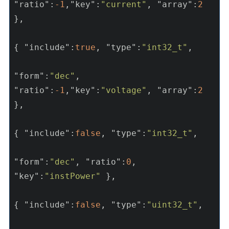
"ratio"
:
-1
,
"key"
:
"current"
, 
"array"
:
2
},

{ 
"include"
:
true
, 
"type"
:
"int32_t"
,

"form"
:
"dec"
, 
"ratio"
:
-1
,
"key"
:
"voltage"
, 
"array"
:
2
},

{ 
"include"
:
false
, 
"type"
:
"int32_t"
, 

"form"
:
"dec"
, 
"ratio"
:
0
, 
"key"
:
"instPower"
 },

{ 
"include"
:
false
, 
"type"
:
"uint32_t"
,
