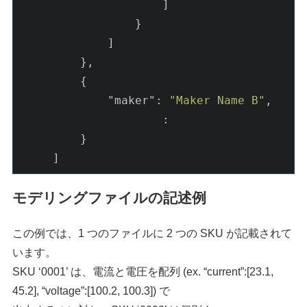
                     ]

                 }

             ]

         },

         {

"maker"
: 
"Maker Name B"
,

                     :

         }

     ] 
モデリングファイルの記述例
この例では、1 つのファイルに 2 つの SKU が記載されて
います。
SKU ‘0001’ は、電流と電圧を配列 (ex. “current”:[23.1,
45.2], “voltage”:[100.2, 100.3]) で