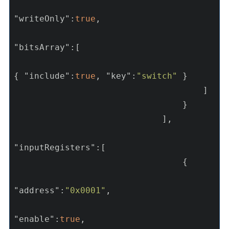
"writeOnly"
:
true
,

"bitsArray"
:[

{ 
"include"
:
true
, 
"key"
:
"switch"
 }

                                     ]

                                 }

                             ],

"inputRegisters"
:[

                                 {

"address"
:
"0x0001"
,

"enable"
:
true
,
