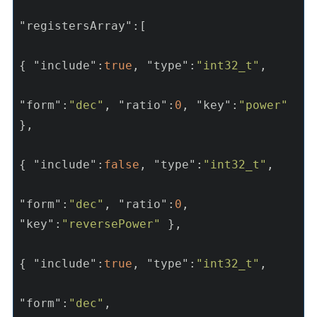
"registersArray"
:[

{ 
"include"
:
true
, 
"type"
:
"int32_t"
,

"form"
:
"dec"
, 
"ratio"
:
0
, 
"key"
:
"power"
},

{ 
"include"
:
false
, 
"type"
:
"int32_t"
,

"form"
:
"dec"
, 
"ratio"
:
0
, 
"key"
:
"reversePower"
 },

{ 
"include"
:
true
, 
"type"
:
"int32_t"
,

"form"
:
"dec"
, 