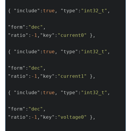
{ 
"include"
:
true
, 
"type"
:
"int32_t"
,

"form"
:
"dec"
, 
"ratio"
:
-1
,
"key"
:
"current0"
 },

{ 
"include"
:
true
, 
"type"
:
"int32_t"
,

"form"
:
"dec"
, 
"ratio"
:
-1
,
"key"
:
"current1"
 },

{ 
"include"
:
true
, 
"type"
:
"int32_t"
,

"form"
:
"dec"
, 
"ratio"
:
-1
,
"key"
:
"voltage0"
 },
