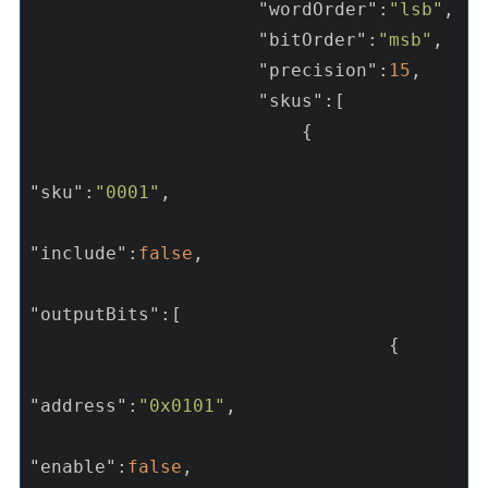
"wordOrder"
:
"lsb"
,

"bitOrder"
:
"msb"
, 

"precision"
:
15
, 

"skus"
:[

                         {

"sku"
:
"0001"
,

"include"
:
false
,

"outputBits"
:[

                                 {

"address"
:
"0x0101"
,

"enable"
:
false
,
