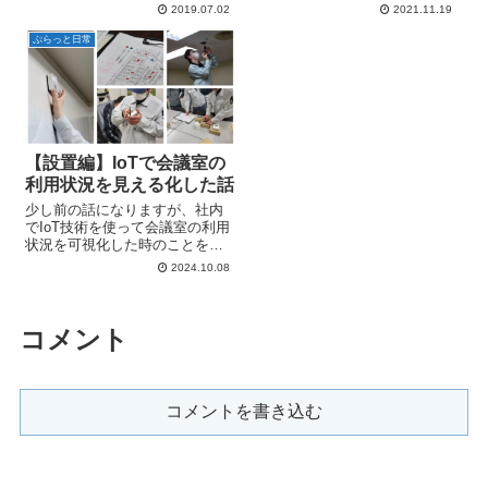
て、Node-REDによる実装を行っ
ソフトウェア「FW4」が4.0.7に
2019.07.02
2021.11.19
てみました。
バージョンアップしました。こ
の記事では追加された機能や、
ぷらっと日常
新たに対応したセンサーについ
てご紹介いたします。
【設置編】IoTで会議室の
利用状況を見える化した話
少し前の話になりますが、社内
でIoT技術を使って会議室の利用
状況を可視化した時のことをお
話ししたいと思います。社内で
2024.10.08
簡単にIoTを始めてみるか・・・
と思っている方のご参考になれ
ば幸いです。 導入のキッカケ 当
社はグループウェアで会議室の
コメント
予約...
コメントを書き込む