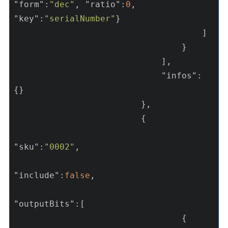
"form"
:
"dec"
, 
"ratio"
:
0
, 
"key"
:
"serialNumber"
}

                                     ]

                                 }

                             ],

"infos"
: 
{}

                         },

                         {

"sku"
:
"0002"
,

"include"
:
false
, 

"outputBits"
:[

                                 {
