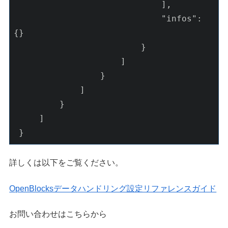
                             ],

"infos"
: 
{}

                         }

                     ]

                 }

             ]

         }

     ]

 }
詳しくは以下をご覧ください。
OpenBlocksデータハンドリング設定リファレンスガイド
お問い合わせはこちらから