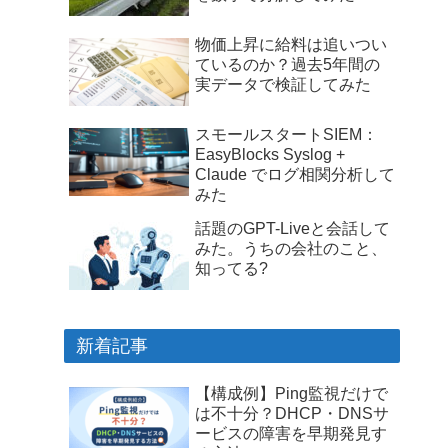
物価上昇に給料は追いつい
ているのか？過去5年間の
実データで検証してみた
スモールスタートSIEM：
EasyBlocks Syslog +
Claude でログ相関分析して
みた
話題のGPT-Liveと会話して
みた。うちの会社のこと、
知ってる?
新着記事
【構成例】Ping監視だけで
は不十分？DHCP・DNSサ
ービスの障害を早期発見す