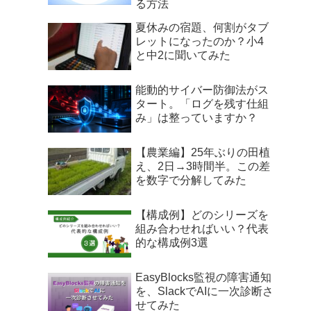
る方法
夏休みの宿題、何割がタブ
レットになったのか？小4
と中2に聞いてみた
能動的サイバー防御法がス
タート。「ログを残す仕組
み」は整っていますか？
【農業編】25年ぶりの田植
え、2日→3時間半。この差
を数字で分解してみた
【構成例】どのシリーズを
組み合わせればいい？代表
的な構成例3選
EasyBlocks監視の障害通知
を、SlackでAIに一次診断さ
せてみた