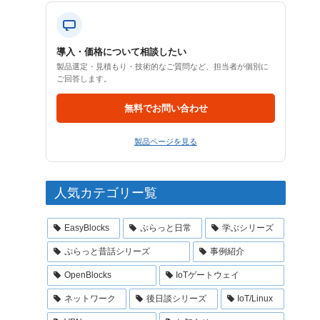
導入・価格について相談したい
製品選定・見積もり・技術的なご質問など、担当者が個別に
ご回答します。
無料でお問い合わせ
製品ページを見る
人気カテゴリー覧
EasyBlocks
ぷらっと日常
学ぶシリーズ
ぷらっと昔話シリーズ
事例紹介
OpenBlocks
IoTゲートウェイ
ネットワーク
後日談シリーズ
IoT/Linux