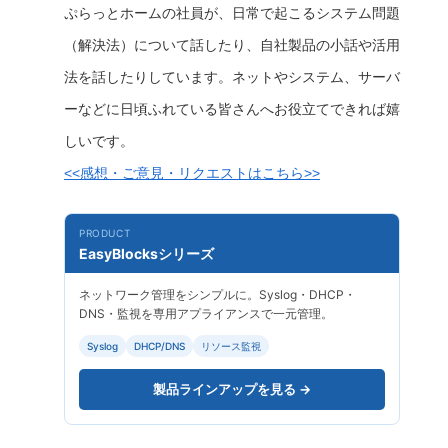
ぷらっとホームの社員が、日常で起こるシステム問題
（解決法）について話したり、自社製品の小話や活用
法を話したりしています。ネットやシステム、サーバ
ーなどに日頃ふれている皆さんへお役立てできれば嬉
しいです。
<<感想・ご意見・リクエストはこちら>>
PRODUCT
EasyBlocksシリーズ
ネットワーク管理をシンプルに。Syslog・DHCP・
DNS・監視を専用アプライアンスで一元管理。
Syslog
DHCP/DNS
リソース監視
製品ラインアップを見る →