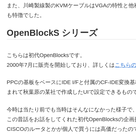
また、川崎製線製のKVMケーブルはVGAの特性と
も特徴でした。
OpenBlockS シリーズ
こちらは初代OpenBlocksです。
2000年7月に販売を開始しており、詳しくは
こちら
PPCの基板をベースにIDE I/Fと付属のCF-IDE
まれて秋葉原の某社で作成したUIで設定できるもの
今時は当たり前でも当時はそんなになかった様子で
この昔話をお話をしてくれた初代OpenBlocksの
CISCOのルータとかが個人で買うには高価だったので