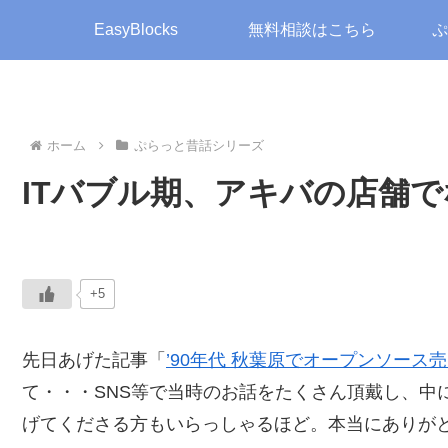
EasyBlocks
無料相談はこちら
ぷ
ホーム
ぷらっと昔話シリーズ
ITバブル期、アキバの店舗
+5
先日あげた記事「
’90年代 秋葉原でオープンソース
て・・・SNS等で当時のお話をたくさん頂戴し、中
げてくださる方もいらっしゃるほど。本当にありが