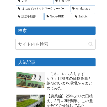
VPN
お知らせ
はじめてのネットワークサーバー
AirManage
設定手順書
Node-RED
Zabbix
検索
人気記事
「これ、いつ入ります
か？」IT機器の価格高騰と
納期のいまを現場からまと
めてみた
【農業編】25年ぶりの田植
え、2日→3時間半。この差
を数字で分解してみた