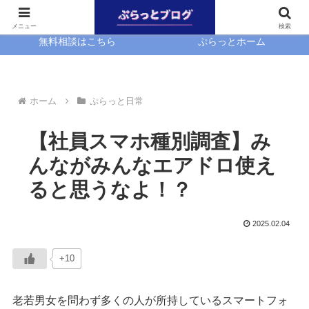
ホーム
EasyBlocks
メニュー
検索
無料相談はこちら
ぷらっとホーム
ホーム
ぷらっと日常
【社員スマホ種別調査】み
んながみんなエアドロ使え
ると思うなよ！？
2025.02.04
+10
老若男女を問わず多くの人が所持しているスマートフォ