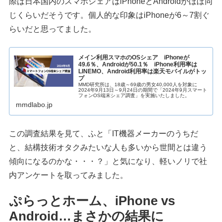
際は日本国内のスマホシェアはiPhoneとAndroidがほぼ同
じくらいだそうです。個人的な印象はiPhoneが6～7割ぐ
らいだと思ってました。
メイン利用スマホのOSシェア iPhoneが
49.6％、Androidが50.1％ iPhone利用率は
LINEMO、Android利用率は楽天モバイルがトッ
プ
MMD研究所は、18歳～69歳の男女40,000人を対象に
2024年9月13日～9月24日の期間で「2024年9月スマート
フォンOS端末シェア調査」を実施いたしました。
mmdlabo.jp
この調査結果を見て、ふと「IT機器メーカーのうちだ
と、結構技術オタクみたいな人も多いから世間とは違う
傾向になるのかな・・・？」と気になり、軽いノリで社
内アンケートを取ってみました。
ぷらっとホーム、iPhone vs
Android…まさかの結果に