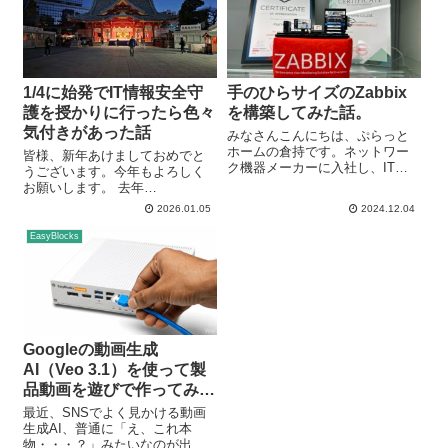
1/4に始発でIT情報安全守
手のひらサイズのZabbix
護を授かりに行ったら色々
を構築してみた話。
気付きがあった話
みなさんこんにちは、ぷらっと
ホームの倉持です。ネットワー
皆様、新年あけましておめでと
ク機器メーカーに入社し、ITに
うございます。今年もよろしく
触れ始め今月で10ヶ月目の未熟
お願いします。 去年
な私ですが、なんとこの度
（2025/1/2）の正月、神田明神に
2026.01.05
2024.12.04
Zabbixの構築に成功してしまい
「IT情報安全守護」を授かりに
ました。 ・・・というのは冗談
行ったら、参拝まで40分待ちで
EasyBlocks
で、今回はZabbix Confer...
した。正月だし、まあ混むよね
と思いつつも、記憶にはしっか
り残る混雑...
Googleの動画生成
AI（Veo 3.1）を使って製
品動画を遊びで作ってみた
話
最近、SNSでよく見かける動画
生成AI、普通に「え、これ本
物・・・？」みたいなのが出て