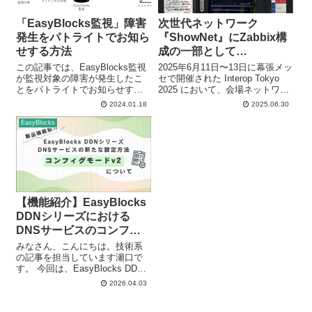
「EasyBlocks監視」障害
次世代ネットワーク
発生をパトライトでお知ら
『ShowNet』にZabbix構
せする方法
成の一部として
EasyBlocks Syslogを機
この記事では、EasyBlocks監視
2025年6月11日〜13日に幕張メッ
が監視対象の障害が発生したこ
器提供しました！
セで開催された Interop Tokyo
とをパトライトでお知らせする
2025 において、会場ネットワー
方法について紹介していきま
クの中核プロジェクトである
2024.01.18
2025.06.30
す！ EasyBlocks監視をご利用し
ShowNet において、Zabbix
ていただいている際に、 監視結
Japan様にEasyBlocks Syslog
EasyBlocks
果をパトライトでお知らせでき
Pro...
るの？ パトライトを光...
【機能紹介】EasyBlocks
DDNシリーズにおける
DNSサービスのコンフィ
グモードv2について
みなさん、こんにちは。技術系
の記事を担当しています瀬口で
す。 今回は、EasyBlocks DDN
シリーズの最新アップデートに
2026.04.03
て追加されたDNSサーバー機能
の「コンフィグモードv2」をご