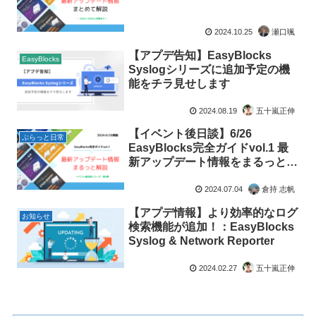
2024.10.25
瀬口颯
【アプデ告知】EasyBlocks
EasyBlocks
Syslogシリーズに追加予定の機
能をチラ見せします
2024.08.19
五十嵐正伸
【イベント後日談】6/26
ぷらっと日常
EasyBlocks完全ガイドvol.1 最
新アップデート情報をまるっと解
説
2024.07.04
倉持 志帆
【アプデ情報】より効率的なログ
お知らせ
検索機能が追加！：EasyBlocks
Syslog & Network Reporter
2024.02.27
五十嵐正伸