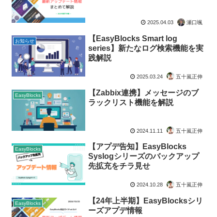
2025.04.03
瀬口颯
【EasyBlocks Smart log
お知らせ
series】新たなログ検索機能を実
践解説
2025.03.24
五十嵐正伸
【Zabbix連携】メッセージのブ
EasyBlocks
ラックリスト機能を解説
2024.11.11
五十嵐正伸
【アプデ告知】EasyBlocks
EasyBlocks
Syslogシリーズのバックアップ
先拡充をチラ見せ
2024.10.28
五十嵐正伸
【24年上半期】EasyBlocksシリ
EasyBlocks
ーズアプデ情報