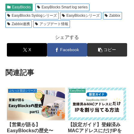
EasyBlocks
EasyBlocks Smart log series
EasyBlocks Syslogシリーズ
EasyBlocksシリーズ
Zabbix
Zabbix連携
アップデート情報
シェアする
X
Facebook
コピー
関連記事
ぷらっと昔話シリーズ
EasyBlocks
【営業が語る】
【設定ガイド】登録済み
EasyBlocksの歴史〜
MACアドレスにだけIPを