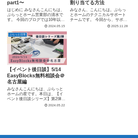
part1〜
割り当てる方法
はじめに みなさんこんにちは、
みなさん、こんにちは。ぷらっ
ぷらっとホーム営業部の清水で
とホームのテクニカルサポート
す。 今回のブログでは10年以上
チームです。 今回から、サポー
ご愛顧いただいている
ト窓口に寄せられるご質問や実
2024.05.15
2025.11.28
EasyBlocksシリーズの歴史・ま
際の問い合わせで多かった内容
た販売開始当時の背景を、営業
をもとに、設定ポイントや活用
ぷらっと日常
目線で振り返ってみたいと思い
のヒントをブログ形式でお届け
ます。 EasyBlocksシリーズ...
していくことになりました。 初
回となる今回...
【イベント後日談】5/14
EasyBlocks無料相談会＠
名古屋編
みなさんこんにちは、ぷらっと
ホームの星です。本日は、【イ
ベント後日談シリーズ】第2弾に
なります！ 2024年5月14日
2024.05.22
（火）に開催された、
EasyBlocks無料相談会＠名古屋
の様子をみなさんにお届けした
いと思います。 いざ、名古屋へ
さっ...