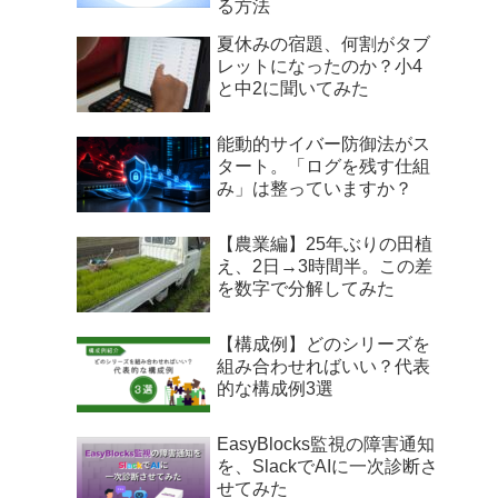
る方法
夏休みの宿題、何割がタブ
レットになったのか？小4
と中2に聞いてみた
能動的サイバー防御法がス
タート。「ログを残す仕組
み」は整っていますか？
【農業編】25年ぶりの田植
え、2日→3時間半。この差
を数字で分解してみた
【構成例】どのシリーズを
組み合わせればいい？代表
的な構成例3選
EasyBlocks監視の障害通知
を、SlackでAIに一次診断さ
せてみた