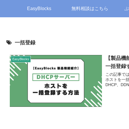
EasyBlocks
無料相談はこちら
ぷ
一括登録
【製品機能
EasyBlocks
一括登録
この記事では、
ホストを一括
DHCP、DD