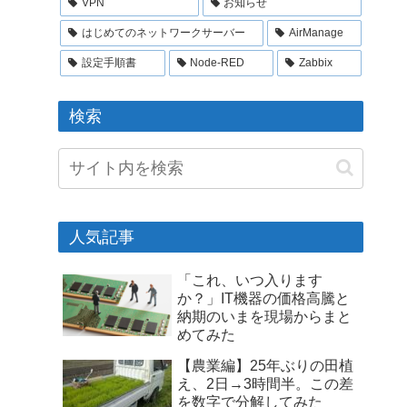
VPN
お知らせ
はじめてのネットワークサーバー
AirManage
設定手順書
Node-RED
Zabbix
検索
人気記事
「これ、いつ入ります
か？」IT機器の価格高騰と
納期のいまを現場からまと
めてみた
【農業編】25年ぶりの田植
え、2日→3時間半。この差
を数字で分解してみた