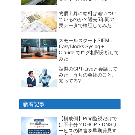
物価上昇に給料は追いつい
ているのか？過去5年間の
実データで検証してみた
スモールスタートSIEM：
EasyBlocks Syslog +
Claude でログ相関分析して
みた
話題のGPT-Liveと会話して
みた。うちの会社のこと、
知ってる?
新着記事
【構成例】Ping監視だけで
は不十分？DHCP・DNSサ
ービスの障害を早期発見す