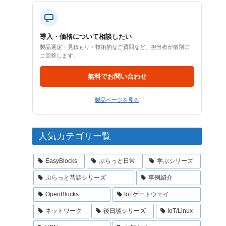
導入・価格について相談したい
製品選定・見積もり・技術的なご質問など、担当者が個別に
ご回答します。
無料でお問い合わせ
製品ページを見る
人気カテゴリー覧
EasyBlocks
ぷらっと日常
学ぶシリーズ
ぷらっと昔話シリーズ
事例紹介
OpenBlocks
IoTゲートウェイ
ネットワーク
後日談シリーズ
IoT/Linux