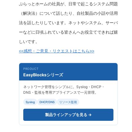
ぷらっとホームの社員が、日常で起こるシステム問題
（解決法）について話したり、自社製品の小話や活用
法を話したりしています。ネットやシステム、サーバ
ーなどに日頃ふれている皆さんへお役立てできれば嬉
しいです。
<<感想・ご意見・リクエストはこちら>>
PRODUCT
EasyBlocksシリーズ
ネットワーク管理をシンプルに。Syslog・DHCP・
DNS・監視を専用アプライアンスで一元管理。
Syslog
DHCP/DNS
リソース監視
製品ラインアップを見る →