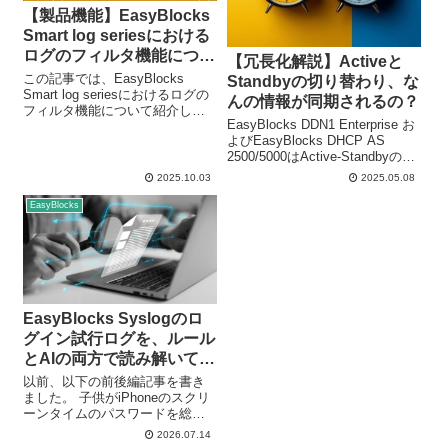
【製品機能】EasyBlocks
Smart log seriesにおける
ログのフィルタ機能につい
【冗長化解説】Activeと
て
この記事では、EasyBlocks
Standbyの切り替わり、な
Smart log seriesにおけるログの
んの情報が同期されるの？
フィルタ機能について紹介しま
EasyBlocks DDN1 Enterprise お
す。 EasyBlocks Smart log
よびEasyBlocks DHCP AS
seriseを運用する上で… ログを
2500/5000はActive-Standbyの冗
収集したのはいいけど、どこに
長化に対応したモデルです。 以
何のログがあるか分...
2025.10.03
2025.05.08
前に製品紹介や冗長構成時の注
意点について記事化しました
EasyBlocks
が、今...
EasyBlocks Syslogのロ
グイン試行ログを、ルール
とAIの両方で読み解いてみ
た
以前、以下の前後編記事を書き
ました。 子供がiPhoneのスクリ
ーンタイムのパスワードを総当
たりで突破した、という家庭の
2026.07.14
事件をきっかけに、