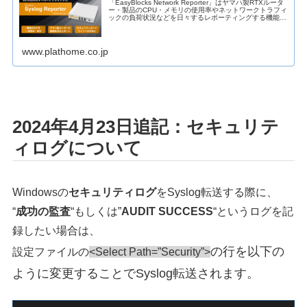
「EasyBlocks Network Reporter」はヤマハ製RTXルータ
ー・製品のCPU・メモリの使用率やネットワークトラフィ
ックの負荷状況などを日々するレポーティングする機能に
加え、各種サー...
www.plathome.co.jp
2024年4月23日追記：セキュリテ
ィログについて
Windowsの
セキュリティログ
をSyslog転送する際に、
“
成功の監査
“もしくは”
AUDIT SUCCESS
“というログを記
録したい場合は、
の行を以下の
設定ファイルの
<Select Path=”Security”>
ように変更することでSyslog転送されます。