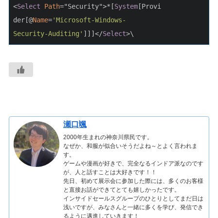
<
Select
Path
="Security">*[
System
[Provi
der[@
Name
=
'Microsoft-Windows-
Security-Auditing'
]]]</
Select
>
\
瀬口颯
2000年生まれの神奈川県民です。
なぜか、和服が似合いそうだよね～とよく言われま
す。
ゲームや漫画が好きで、完全なるインドア派なのです
が、人と話すことは大好きです！！
先日、初めて展示会に参加した際には、多くのお客様
と直接お話ができてとても嬉しかったです。
インサイドセールスグループのひとりとしてまだ日は
浅いですが、みなさんと一緒に多くを学び、発信でき
るように邁進していきます！