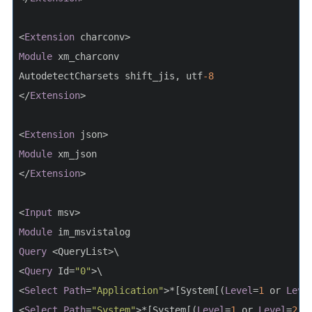
<
Extension
 charconv>
Module
 xm_charconv
AutodetectCharsets shift_jis, utf
-8
</
Extension
>
<
Extension
 json>
Module
 xm_json
</
Extension
>
<
Input
 msv>
Module
 im_msvistalog
Query
 <QueryList>\
<
Query
 Id=
"0"
>\
<
Select
Path
=
"Application"
>*[System[(
Level
=
1
 or 
Leve
<
Select
Path
=
"System"
>*[System[(
Level
=
1
 or 
Level
=
2
 o