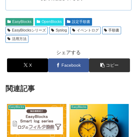
EasyBlocks
OpenBlocks
設定手順書
EasyBlocksシリーズ
Syslog
イベントログ
手順書
活用方法
シェアする
X
Facebook
コピー
関連記事
EasyBlocks
EasyBlocks