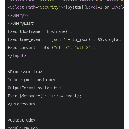
<
Select
Path
=
"Security"
>*[System[(
Level
=
1
 or 
Level
=
2
</
Query
>\
</QueryList>
Exec $Hostname = hostname();
Exec $raw_event = 
"json="
 + to_json(); $SyslogFacili
Exec convert_fields(
"utf-8"
, 
"utf-8"
);
</
Input
>
<Processor tra>
Module
 pm_transformer
OutputFormat syslog_bsd
Exec $Message=(
": "
+$raw_event);
</Processor>
<Output udp>
Module
 om_udp