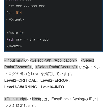
Host xxx.xxx.xxx.xxx
Port 
514
</Output>
<Route 
1
>
Path
 msv => tra => udp
<Input msv>
の
<Select Path=”Application”>
、
<Select
Path=”System”>
、
<Select Path=”Security”>
では各イベン
トログの出力とLevelを指定しています。
Level1=CRITICAL
、
Level2=ERROR
、
Level3=WARNING
、
Level4=INFO
<Output udp>
の
Host
には、EasyBlocks Syslogの IPアド
レスを指定します。