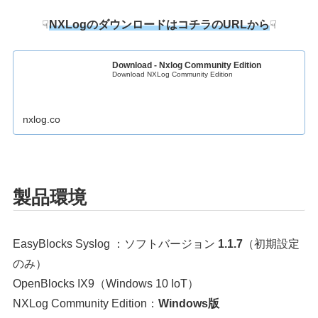
☟
NXLogのダウンロードはコチラのURLから
☟
Download - Nxlog Community Edition
Download NXLog Community Edition
nxlog.co
製品環境
EasyBlocks Syslog ：ソフトバージョン
1.1.7
（初期設定
のみ）
OpenBlocks IX9（Windows 10 IoT）
NXLog Community Edition：
Windows版