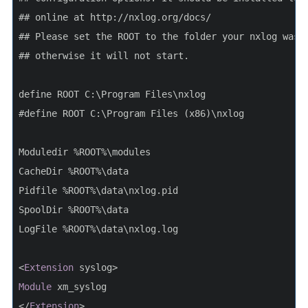
## online at http://nxlog.org/docs/
## Please set the ROOT to the folder your nxlog was 
## otherwise it will not start.
define ROOT C:\Program Files\nxlog
#define ROOT C:\Program Files (x86)\nxlog
Moduledir %ROOT%\modules
CacheDir %ROOT%\data
Pidfile %ROOT%\data\nxlog.pid
SpoolDir %ROOT%\data
LogFile %ROOT%\data\nxlog.log
<
Extension
 syslog>
Module
 xm_syslog
</
Extension
>