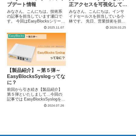
プデート情報
正アクセスを可視化してみ
た
みなさん、こんにちは。技術系
みなさん、こんにちは。インサ
の記事を担当しています瀬口で
イドセールスを担当している小
す。 今回はEasyBlocksシリーズ
林です。 先日、営業技術を担当
向けに2025年度上半期にリリー
している五十嵐さんの「〇〇を
2025.11.07
2026.03.25
スされたソフトウェアアップデ
可視化してみた」というブログ
ートについて、ご紹介します。
記事を見て、技術的に詳しくな
EasyBlocks
日頃からEasyBlocksシリーズを
い私でも何か可視化できないか
ご利用いただいてい...
と考えました。 色々とブログ記
事の案を検討...
【製品紹介】～第５弾～
EasyBlocksSyslogってな
に？
前回から引き続き【製品紹介】
第５弾といたしまして…今回の
記事では EasyBlocksSyslogをあ
まり知らないという方に向け
2024.07.26
て、 EasyBlocksSyslogについて
私（瀬口）と倉持さんで紹介し
ていきます！ 倉持 EasyBlock...