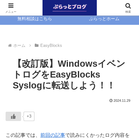
ホーム
EasyBlocks
メニュー
検索
無料相談はこちら
ぷらっとホーム
ホーム
EasyBlocks
【改訂版】Windowsイベン
トログをEasyBlocks
Syslogに転送しよう！！
2024.11.29
+3
この記事では、
前回の記事
で読みにくかったログ内容を