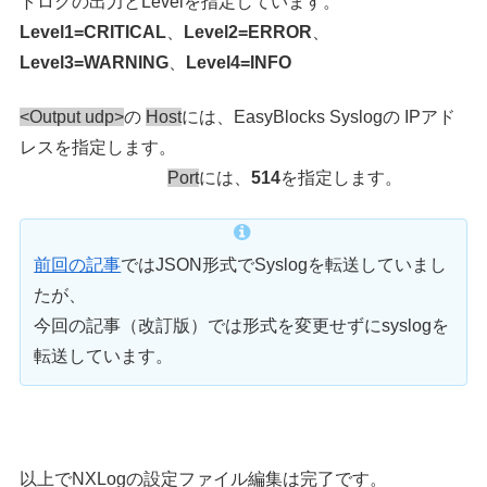
トログの出力とLevelを指定しています。
Level1=CRITICAL
、
Level2=ERROR
、
Level3=WARNING
、
Level4=INFO
<Output udp>
の
Host
には、EasyBlocks Syslogの IPアド
レスを指定します。
Port
には、
514
を指定します。
前回の記事
ではJSON形式でSyslogを転送していまし
たが、
今回の記事（改訂版）では形式を変更せずにsyslogを
転送しています。
以上でNXLogの設定ファイル編集は完了です。