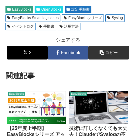
EasyBlocks
OpenBlocks
設定手順書
EasyBlocks Smart log series
EasyBlocksシリーズ
Syslog
イベントログ
手順書
活用方法
シェアする
X
Facebook
コピー
関連記事
EasyBlocks
EasyBlocks
【25年度上半期】
技術に詳しくなくても大丈
EasyBlocksシリーズ アッ
夫！ClaudeでSyslogの不