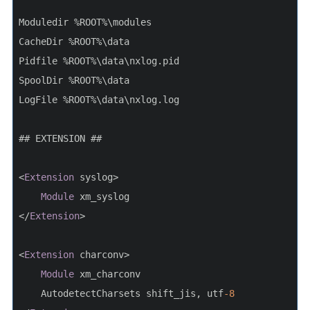
Moduledir %ROOT%\modules
CacheDir %ROOT%\data
Pidfile %ROOT%\data\nxlog.pid
SpoolDir %ROOT%\data
LogFile %ROOT%\data\nxlog.log
## EXTENSION ##
<
Extension
 syslog>
Module
 xm_syslog
</
Extension
>
<
Extension
 charconv>
Module
 xm_charconv
    AutodetectCharsets shift_jis, utf
-8