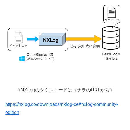
☟NXLogのダウンロードはコチラのURLから☟
https://nxlog.co/downloads/nxlog-ce#nxlog-community-
edition