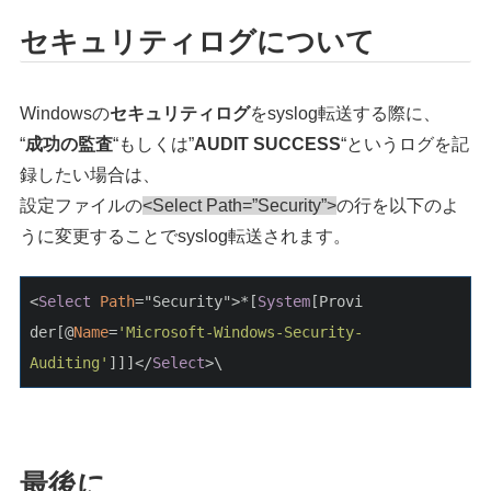
セキュリティログについて
Windowsの
セキュリティログ
をsyslog転送する際に、
“
成功の監査
“もしくは”
AUDIT SUCCESS
“というログを記
録したい場合は、
設定ファイルの
<Select Path=”Security”>
の行を以下のよ
うに変更することでsyslog転送されます。
<
Select
Path
="Security">*[
System
[Provi
der[@
Name
=
'Microsoft-Windows-
Security-
Auditing'
]]]</
Select
>
\
最後に