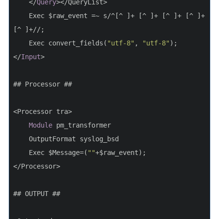
    </
Query
></QueryList>
    Exec $raw_event =~ s/^[^ ]+ [^ ]+ [^ ]+ [^ ]+ 
[^ ]+//;
    Exec convert_fields(
"utf-8"
, 
"utf-8"
);
</
Input
>
## Processor ##
<Processor tra>
Module
 pm_transformer
    OutputFormat syslog_bsd
    Exec $Message=(
""
+$raw_event);
</Processor>
## OUTPUT ##