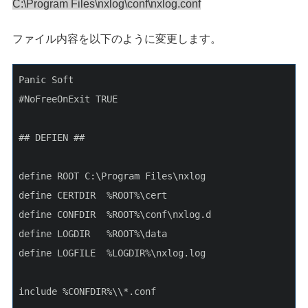
C:\Program Files\nxlog\conf\nxlog.conf
ファイル内容を以下のように変更します。
Panic Soft
#NoFreeOnExit TRUE
## DEFIEN ##
define ROOT C:\Program Files\nxlog
define CERTDIR  %ROOT%\cert
define CONFDIR  %ROOT%\conf\nxlog.d
define LOGDIR   %ROOT%\data
define LOGFILE  %LOGDIR%\nxlog.log
include %CONFDIR%\\*.conf