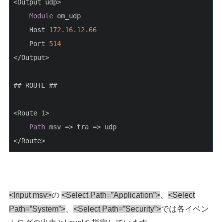
<Output udp>
Module
 om_udp
    Host 
172.16
.12
.66
    Port 
514
</Output>
## ROUTE ##
<Route 
1
>
Path
 msv => tra => udp
</Route>
<Input msv>
の
<Select Path=”Application”>
、
<Select
Path=”System”>
、
<Select Path=”Security”>
では各イベン