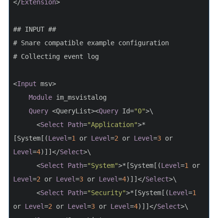
</
Extension
>
## INPUT ##
# Snare compatible example configuration
# Collecting event log
<
Input
 msv>
Module
 im_msvistalog
Query
 <QueryList><
Query
 Id=
"0"
>\
      <
Select
Path
=
"Application"
>*
[System[(
Level
=
1
 or 
Level
=
2
 or 
Level
=
3
 or 
Level
=
4
)]]</
Select
>\
      <
Select
Path
=
"System"
>*[System[(
Level
=
1
 or 
Level
=
2
 or 
Level
=
3
 or 
Level
=
4
)]]</
Select
>\
      <
Select
Path
=
"Security"
>*[System[(
Level
=
1
or 
Level
=
2
 or 
Level
=
3
 or 
Level
=
4
)]]</
Select
>\