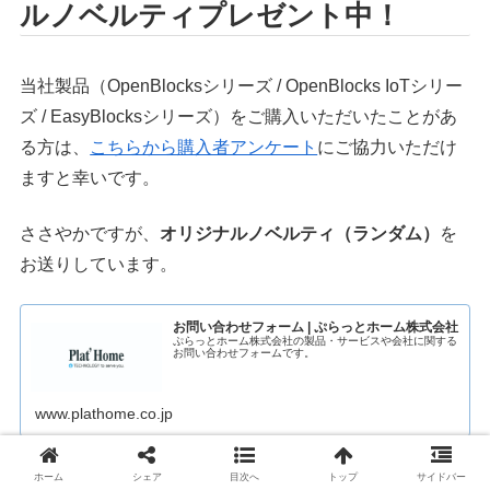
ルノベルティプレゼント中！
当社製品（OpenBlocksシリーズ / OpenBlocks IoTシリー
ズ / EasyBlocksシリーズ）をご購入いただいたことがあ
る方は、
こちらから購入者アンケート
にご協力いただけ
ますと幸いです。
ささやかですが、
オリジナルノベルティ（ランダム）
を
お送りしています。
お問い合わせフォーム | ぷらっとホーム株式会社
ぷらっとホーム株式会社の製品・サービスや会社に関する
お問い合わせフォームです。
www.plathome.co.jp
そして「まだぷらっと製品を使ったことがない」という
ホーム
シェア
目次へ
トップ
サイドバー