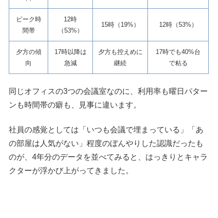
ピーク時
12時
15時（19%）
12時（53%）
間帯
（53%）
夕方の傾
17時以降は
夕方も控えめに
17時でも40%台
向
急減
継続
で粘る
同じオフィスの3つの会議室なのに、利用率も曜日パター
ンも時間帯の癖も、見事に違います。
社員の感覚としては「いつも会議で埋まっている」「あ
の部屋は人気がない」程度のぼんやりした認識だったも
のが、4年分のデータを並べてみると、はっきりとキャラ
クターが浮かび上がってきました。