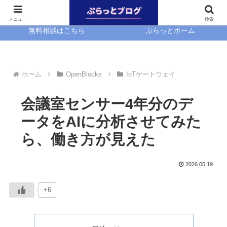
ホーム
EasyBlocks
メニュー
検索
無料相談はこちら
ぷらっとホーム
ホーム
OpenBlocks
IoTゲートウェイ
会議室センサー4年分のデ
ータをAIに分析させてみた
ら、働き方が見えた
2026.05.19
+6