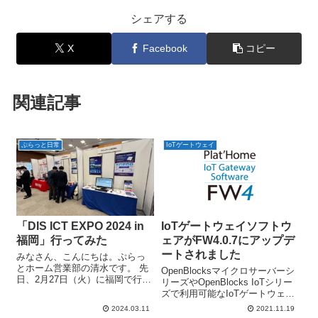
シェアする
X
Facebook
コピー
関連記事
ぷらっと日常
IoTゲートウェイ
「DIS ICT EXPO 2024 in
IoTゲートウェイソフトウ
福岡」行ってみた
ェアがFW4.0.7にアップデ
ートされました
みなさん、こんにちは。ぷらっ
とホーム営業部の清水です。 先
OpenBlocksマイクロサーバーシ
日、2月27日（火）に福岡で行わ
リーズやOpenBlocks IoTシリー
れた「DIS ICT EXPO 2024 in 福
ズで利用可能なIoTゲートウェイ
岡」に、弊社ブースの展示員と
ソフトウェア「FW4」が4.0.7に
2024.03.11
2021.11.19
して参加してきました。ご来場
バージョンアップしました。こ