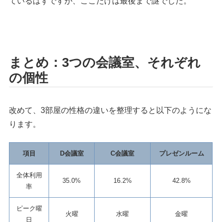
ているはずですが、ここだけは最後まで謎でした。
まとめ：3つの会議室、それぞれ
の個性
改めて、3部屋の性格の違いを整理すると以下のようにな
ります。
項目
D会議室
C会議室
プレゼンルーム
全体利用
35.0%
16.2%
42.8%
率
ピーク曜
火曜
水曜
金曜
日