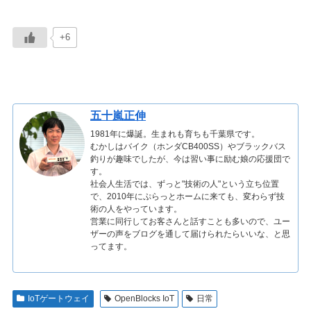
+6
五十嵐正伸
1981年に爆誕。生まれも育ちも千葉県です。
むかしはバイク（ホンダCB400SS）やブラックバス
釣りが趣味でしたが、今は習い事に励む娘の応援団で
す。
社会人生活では、ずっと"技術の人"という立ち位置
で、2010年にぷらっとホームに来ても、変わらず技
術の人をやっています。
営業に同行してお客さんと話すことも多いので、ユー
ザーの声をブログを通して届けられたらいいな、と思
ってます。
IoTゲートウェイ
OpenBlocks IoT
日常