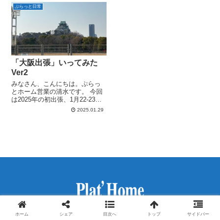
いただいた方々、ありがとうご
の記事では追加された機能や、
ぷらっと日常
ざいました。 今...
新たに対応したセンサーについ
てご紹介いたします。
「大阪出張」いってみた
Ver2
みなさん、こんにちは。ぷらっ
とホーム営業の清水です。 今回
は2025年の初出張、1月22-23日
に大阪に訪問した際の模様をレ
2025.01.29
ポートしていきたいと思いま
す。 大阪城の近くで・・・ 1月
22日の午後からの予定だったた
め、当日の朝一の移動。 大阪...
ホーム
シェア
目次へ
トップ
サイドバー
ホーム
お問い合わせ