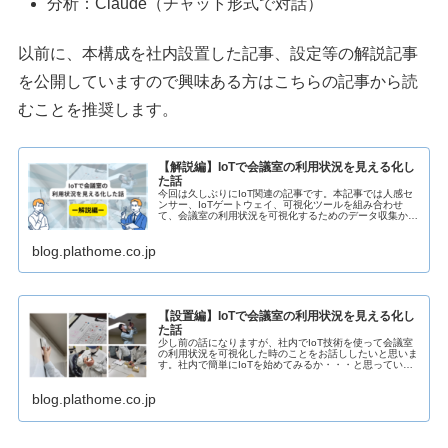
分析：Claude（チャット形式で対話）
以前に、本構成を社内設置した記事、設定等の解説記事
を公開していますので興味ある方はこちらの記事から読
むことを推奨します。
【解説編】IoTで会議室の利用状況を見える化し
た話
今回は久しぶりにIoT関連の記事です。本記事では人感セ
ンサー、IoTゲートウェイ、可視化ツールを組み合わせ
て、会議室の利用状況を可視化するためのデータ収集から
表示までの設定方法を解説します。 はじめに...
blog.plathome.co.jp
【設置編】IoTで会議室の利用状況を見える化し
た話
少し前の話になりますが、社内でIoT技術を使って会議室
の利用状況を可視化した時のことをお話ししたいと思いま
す。社内で簡単にIoTを始めてみるか・・・と思っている
方のご参考になれば幸いです。 導入のキッ...
blog.plathome.co.jp