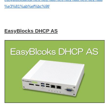
%e3%81%ab%ef%bc%9f/
EasyBlocks DHCP AS