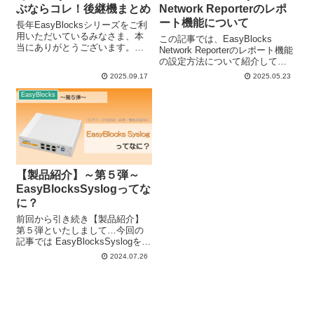
ぶならコレ！後継機まとめ
Network Reporterのレポ
ート機能について
長年EasyBlocksシリーズをご利
用いただいているみなさま、本
この記事では、EasyBlocks
当にありがとうございます。最
Network Reporterのレポート機能
近サポートや営業のところに増
の設定方法について紹介してい
えてきたのが、 「いま使ってる
きます！ EasyBlocks Network
2025.09.17
2025.05.23
EasyBlocksをリプレイスしたい
Reporterには、固有機能としてレ
のだけど、どのモデルを選べば
ポート機能が備わっています。
EasyBlocks
いいの？後継機はどれに...
この機能は、ヤマ...
【製品紹介】～第５弾～
EasyBlocksSyslogってな
に？
前回から引き続き【製品紹介】
第５弾といたしまして…今回の
記事では EasyBlocksSyslogをあ
まり知らないという方に向け
2024.07.26
て、 EasyBlocksSyslogについて
私（瀬口）と倉持さんで紹介し
ていきます！ 倉持 EasyBlock...