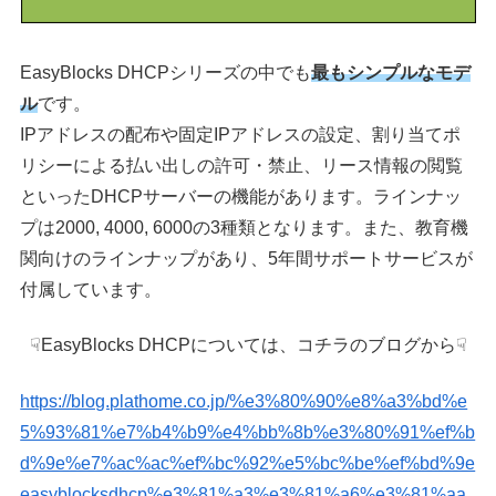
EasyBlocks DHCPシリーズの中でも
最もシンプルなモデ
ル
です。
IPアドレスの配布や固定IPアドレスの設定、割り当てポ
リシーによる払い出しの許可・禁止、リース情報の閲覧
といったDHCPサーバーの機能があります。ラインナッ
プは2000, 4000, 6000の3種類となります。また、教育機
関向けのラインナップがあり、5年間サポートサービスが
付属しています。
☟EasyBlocks DHCPについては、コチラのブログから☟
https://blog.plathome.co.jp/%e3%80%90%e8%a3%bd%e
5%93%81%e7%b4%b9%e4%bb%8b%e3%80%91%ef%b
d%9e%e7%ac%ac%ef%bc%92%e5%bc%be%ef%bd%9e
easyblocksdhcp%e3%81%a3%e3%81%a6%e3%81%aa