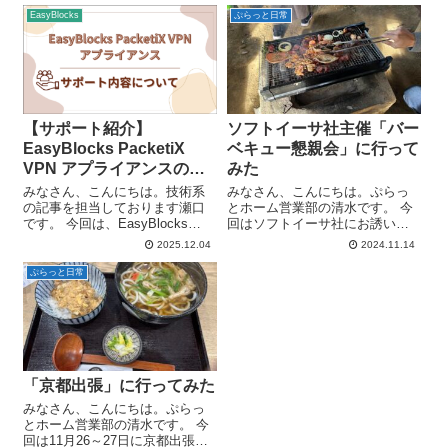
EasyBlocks
ぷらっと日常
【サポート紹介】
ソフトイーサ社主催「バー
EasyBlocks PacketiX
ベキュー懇親会」に行って
VPN アプライアンスのサ
みた
ポートについて
みなさん、こんにちは。技術系
みなさん、こんにちは。ぷらっ
の記事を担当しております瀬口
とホーム営業部の清水です。 今
です。 今回は、EasyBlocks
回はソフトイーサ社にお誘い頂
PacketiX VPN アプライアンスの
いた「バーベキュー懇親会」に
2025.12.04
2024.11.14
サポート内容についてご紹介し
参加した際の模様をレポートし
ます。本製品を日頃よりご利用
ていきたいと思います。 「バー
ぷらっと日常
いただいている方や、導入をご
ベキュー懇親会」は、2006年に
検討中の方にも、サポ...
ソフトイーサ社・他数社を中心
に始まり...
「京都出張」に行ってみた
みなさん、こんにちは。ぷらっ
とホーム営業部の清水です。 今
回は11月26～27日に京都出張に