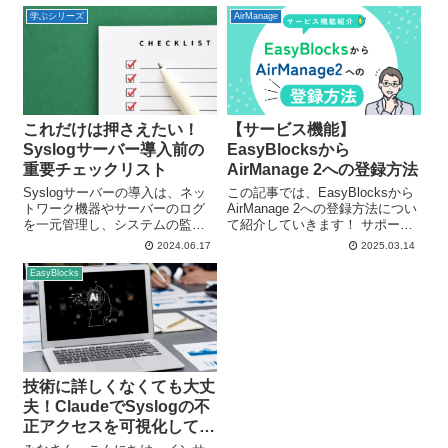
学ぶシリーズ
AirManage
これだけは押さえたい！
【サービス機能】
Syslogサーバー導入前の
EasyBlocksから
重要チェックリスト
AirManage 2への登録方法
Syslogサーバーの導入は、ネッ
この記事では、EasyBlocksから
トワーク機器やサーバーのログ
AirManage 2への登録方法につい
を一元管理し、システムの監視
て紹介していきます！ サポート
を効果的に行うための重要なス
サービスにあるAirManage 2を利
2024.06.17
2025.03.14
テップです。しかし、導入前に
用する上で… AirManage 2を使
いくつかの重要なポイントを確
いたいけど、始め方がわからな
EasyBlocks
認することが必要です。今回
い… EasyBlock...
は、Syslogサーバーを導入する
前にチ...
技術に詳しくなくても大丈
夫！ClaudeでSyslogの不
正アクセスを可視化してみ
た