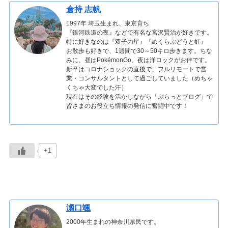
倉持 志帆
1997年 埼玉生まれ、東京育ち
『銀河鉄道の夜』などで有名な宮沢賢治が好きです。
特に好きなのは『双子の星』『めくらぶどうと虹』
お散歩も好きで、1週間で30～50キロ歩きます。ちな
みに、昼はPokémonGo、夜は洋ロックがお伴です。
新卒はコロナショックの直後で、フルリモートで営
業・コンサルタントとして過ごしていました（めちゃ
くちゃ大変でした汗）
現在はその経験を活かしながら「ぷらっとブログ」で
皆さまのお役立ち情報の発信に奮闘中です！
+1
瀬口颯
2000年生まれの神奈川県民です。