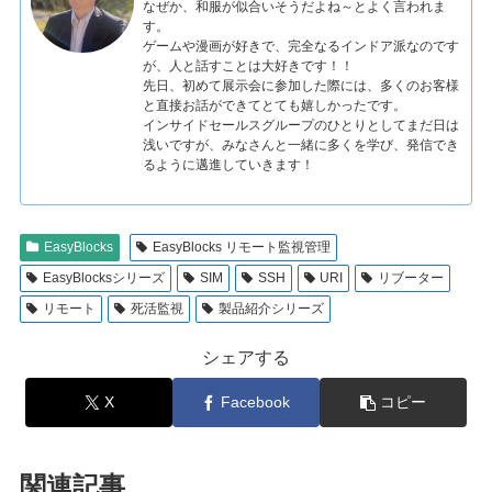
なぜか、和服が似合いそうだよね～とよく言われま
す。
ゲームや漫画が好きで、完全なるインドア派なのです
が、人と話すことは大好きです！！
先日、初めて展示会に参加した際には、多くのお客様
と直接お話ができてとても嬉しかったです。
インサイドセールスグループのひとりとしてまだ日は
浅いですが、みなさんと一緒に多くを学び、発信でき
るように邁進していきます！
EasyBlocks
EasyBlocks リモート監視管理
EasyBlocksシリーズ
SIM
SSH
URI
リブーター
リモート
死活監視
製品紹介シリーズ
シェアする
X
Facebook
コピー
関連記事