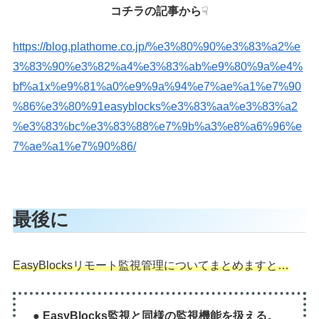
コチラの記事から
☟
https://blog.plathome.co.jp/%e3%80%90%e3%83%a2%e
3%83%90%e3%82%a4%e3%83%ab%e9%80%9a%e4%
bf%a1x%e9%81%a0%e9%9a%94%e7%ae%a1%e7%90
%86%e3%80%91easyblocks%e3%83%aa%e3%83%a2
%e3%83%bc%e3%83%88%e7%9b%a3%e8%a6%96%e
7%ae%a1%e7%90%86/
最後に
EasyBlocksリモート監視管理についてまとめますと…
● EasyBlocks監視と同様の監視機能を扱える。