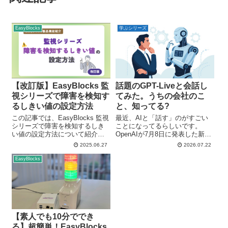
EasyBlocks
学ぶシリーズ
【改訂版】EasyBlocks 監
話題のGPT-Liveと会話し
視シリーズで障害を検知す
てみた。うちの会社のこ
るしきい値の設定方法
と、知ってる?
この記事では、EasyBlocks 監視
最近、AIと「話す」のがすごい
シリーズで障害を検知するしき
ことになってるらしいです。
い値の設定方法について紹介し
OpenAIが7月8日に発表した新し
ていきます！ これまでの
い音声AI「GPT-Live」、みなさ
2025.06.27
2026.07.22
EasyBlocks 監視シリーズでは、
んはもう試しましたか？ これま
Ping監視のしきい値を調整する
でのAI音声会話って、こちらが
EasyBlocks
際に、ユーザー定義からnagios
話し終わるのを待ってから返事
用コマンドとし...
をする「トランシーバー...
【素人でも10分ででき
る】超簡単！EasyBlocks