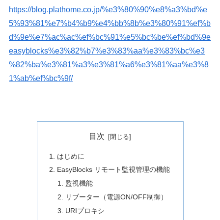
https://blog.plathome.co.jp/%e3%80%90%e8%a3%bd%e
5%93%81%e7%b4%b9%e4%bb%8b%e3%80%91%ef%b
d%9e%e7%ac%ac%ef%bc%91%e5%bc%be%ef%bd%9e
easyblocks%e3%82%b7%e3%83%aa%e3%83%bc%e3
%82%ba%e3%81%a3%e3%81%a6%e3%81%aa%e3%8
1%ab%ef%bc%9f/
目次
はじめに
EasyBlocks リモート監視管理の機能
監視機能
リブーター（電源ON/OFF制御）
URIプロキシ